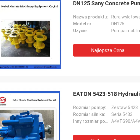
DN125 Sany Concrete Pum
Nazwa produktu:
Rura wylotow
Model nr.:
DN125
Użycie:
Pompa mobilna
Najlepsza Cena
EATON 5423-518 Hydrauli
Rozmiar pompy:
Zestaw 5423
Rozmiar silnika:
Seria 5433
Inny rozmiar pompy Rexthod:
A4VTG90/A4V