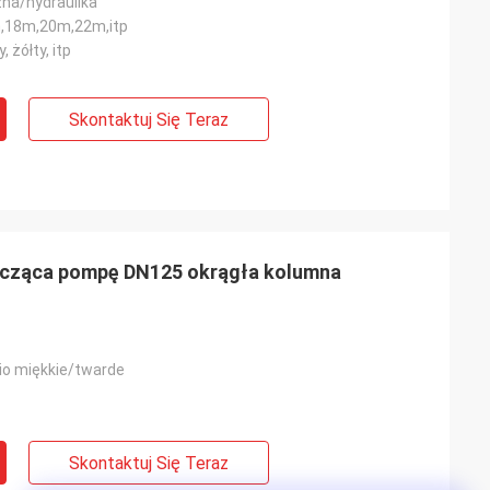
zna/hydraulika
,18m,20m,22m,itp
, żółty, itp
Skontaktuj Się Teraz
zcząca pompę DN125 okrągła kolumna
io miękkie/twarde
Skontaktuj Się Teraz