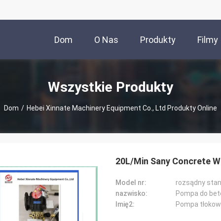
Dom
O Nas
Produkty
Filmy
Wszystkie Produkty
Dom
/
Hebei Xinnate Machinery Equipment Co., Ltd Produkty Online
20L/Min Sany Concrete W
Model nr:
rozsądny sta
nazwisko:
Pompa do bet
Imię2:
Pompa tłokow