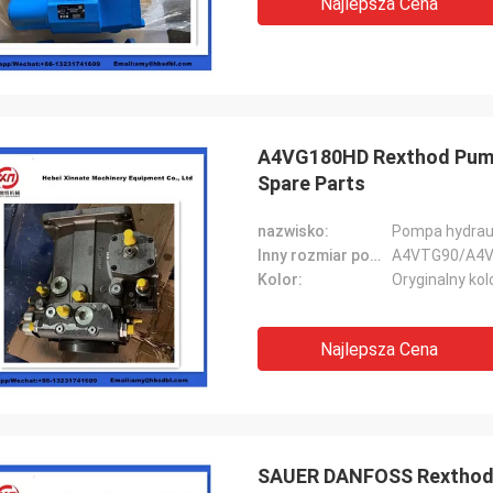
Najlepsza Cena
A4VG180HD Rexthod Pump
Spare Parts
nazwisko:
Pompa hydrau
Inny rozmiar pompy Rexthod:
A4VTG90/A4V
Kolor:
Oryginalny kol
Najlepsza Cena
SAUER DANFOSS Rexthod 