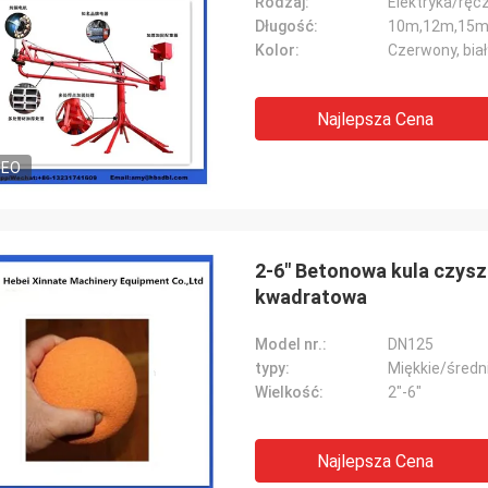
Rodzaj:
Elektryka/ręc
Długość:
10m,12m,15m
Kolor:
Czerwony, biały
Najlepsza Cena
DEO
2-6" Betonowa kula czys
kwadratowa
Model nr.:
DN125
typy:
Miękkie/średn
Wielkość:
2"-6"
Najlepsza Cena