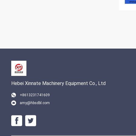
Hebei Xinnate Machinery Equipment Co., Ltd
+8613231741609
amy@hbsdbl.com