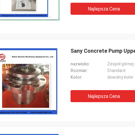
Najlepsza Cena
Sany Concrete Pump Uppe
nazwisko:
Zespół górne
Rozmiar:
Standard
Kolor:
dowolny kolor
Najlepsza Cena