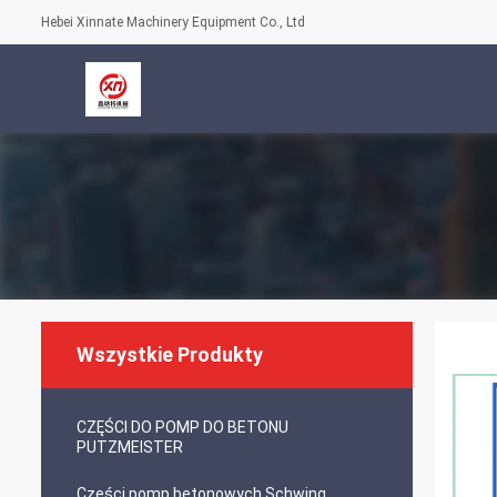
Hebei Xinnate Machinery Equipment Co., Ltd
Wszystkie Produkty
CZĘŚCI DO POMP DO BETONU
PUTZMEISTER
Części pomp betonowych Schwing