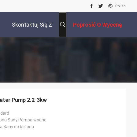
Polish
Skontaktuj Się Z
Poprosić O Wycenę
Nami
ater Pump 2.2-3kw
ndard
onu Sany Pompa wodna
a Sany do betonu