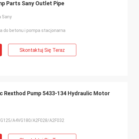
p Parts Sany Outlet Pipe
a Sany
 do betonu i pompa stacjonarna
Skontaktuj Się Teraz
c Rexthod Pump 5433-134 Hydraulic Motor
G125/A4VG180/A2F028/A2F032