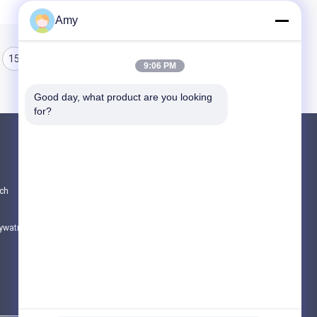
Amy
15
16
17
9:06 PM
Good day, what product are you looking 
for?
Produkty
CZĘŚCI DO POMP DO BETONU PUTZMEIS
ch
Części pomp betonowych Schwing
Części zamienne do samochodów do miesz
rywatności
Wszystkie kategorie