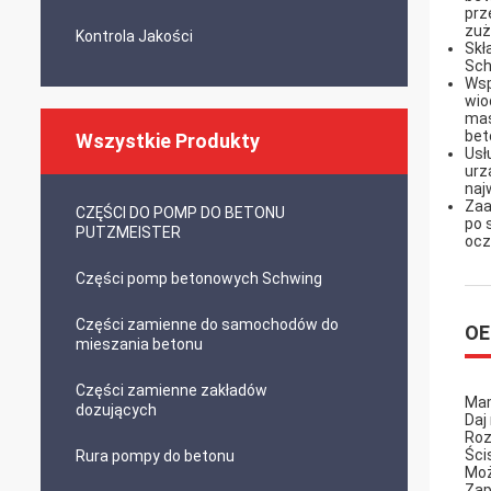
prz
zuż
Kontrola Jakości
Skł
Sch
Wsp
wio
mas
bet
Wszystkie Produkty
Usł
urz
naj
Zaa
CZĘŚCI DO POMP DO BETONU
po 
PUTZMEISTER
ocz
Części pomp betonowych Schwing
Części zamienne do samochodów do
OE
mieszania betonu
Części zamienne zakładów
Mam
dozujących
Daj
Roz
Ści
Rura pompy do betonu
Moż
Zap