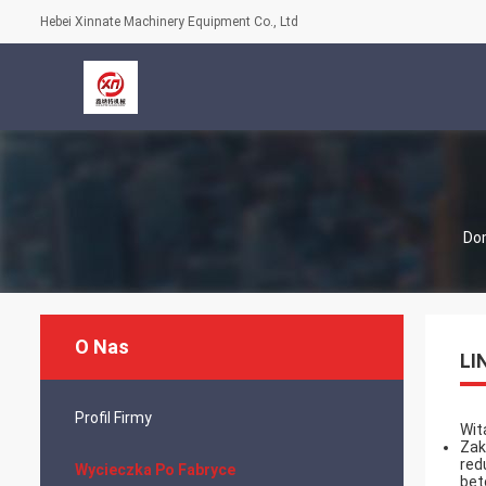
Hebei Xinnate Machinery Equipment Co., Ltd
Do
O Nas
LI
Profil Firmy
Wit
Zak
red
Wycieczka Po Fabryce
bet