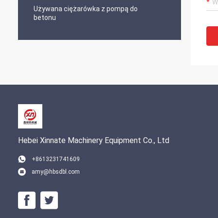
Używana ciężarówka z pompą do
betonu
Hebei Xinnate Machinery Equipment Co., Ltd
+8613231741609
amy@hbsdbl.com