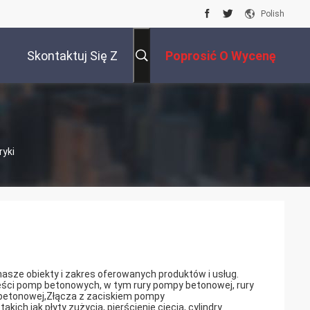
Polish
Skontaktuj Się Z
Poprosić O Wycenę
Nami
ryki
ze obiekty i zakres oferowanych produktów i usług.
zęści pomp betonowych, w tym rury pompy betonowej, rury
betonowej,Złącza z zaciskiem pompy
h jak płyty zużycia, pierścienie cięcia, cylindry