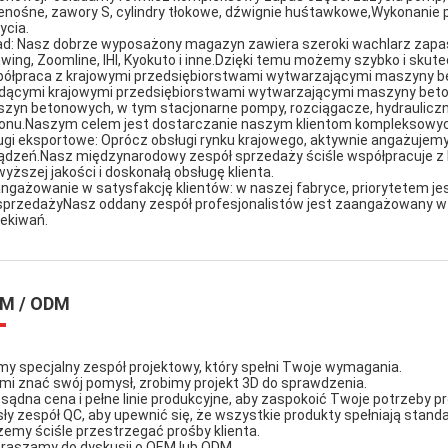
enośne, zawory S, cylindry tłokowe, dźwignie huśtawkowe,Wykonanie 
ycia.
ad: Nasz dobrze wyposażony magazyn zawiera szeroki wachlarz zapasó
wing, Zoomline, IHI, Kyokuto i inne.Dzięki temu możemy szybko i skut
ółpraca z krajowymi przedsiębiorstwami wytwarzającymi maszyny be
dącymi krajowymi przedsiębiorstwami wytwarzającymi maszyny bet
zyn betonowych, w tym stacjonarne pompy, rozciągacze, hydrauliczn
onu.Naszym celem jest dostarczanie naszym klientom kompleksowych
ugi eksportowe: Oprócz obsługi rynku krajowego, aktywnie angażujem
ądzeń.Nasz międzynarodowy zespół sprzedaży ściśle współpracuje z k
wyższej jakości i doskonałą obsługę klienta.
ngażowanie w satysfakcję klientów: w naszej fabryce, priorytetem j
sprzedażyNasz oddany zespół profesjonalistów jest zaangażowany w z
ekiwań.
M / ODM
y specjalny zespół projektowy, który spełni Twoje wymagania.
 mi znać swój pomysł, zrobimy projekt 3D do sprawdzenia.
sądna cena i pełne linie produkcyjne, aby zaspokoić Twoje potrzeby p
sły zespół QC, aby upewnić się, że wszystkie produkty spełniają stand
emy ściśle przestrzegać prośby klienta.
raszamy do dyskusji o OEM lub ODM