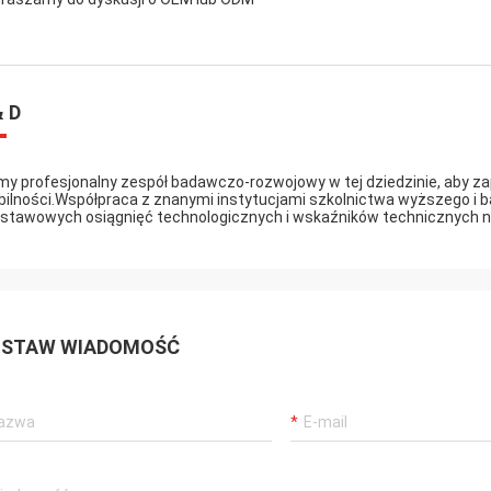
& D
y profesjonalny zespół badawczo-rozwojowy w tej dziedzinie, aby zape
bilności.Współpraca z znanymi instytucjami szkolnictwa wyższego i b
stawowych osiągnięć technologicznych i wskaźników technicznyc
STAW WIADOMOŚĆ