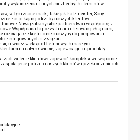
próby wykończenia, i innych niezbędnych elementów
w, w tym znane marki, takie jak Putzmeister, Sany,
ecznie zaspokajać potrzeby naszych klientów..
tonowe: Nawiązaliśmy silne partnerstwo i współpracę z
onowe.Współpraca ta pozwala nam oferować pełną gamę
e rozciągacze kretu i inne maszyny do pompowania
 i zintegrowanych rozwiązań.
y się również w eksport betonowych maszyn i
lientami na całym świecie, zapewniając im produkty
est zadowolenie klientów.i zapewnić kompleksowe wsparcie
aspokojenie potrzeb naszych klientów i przekroczenie ich
rodukcyjne
ard