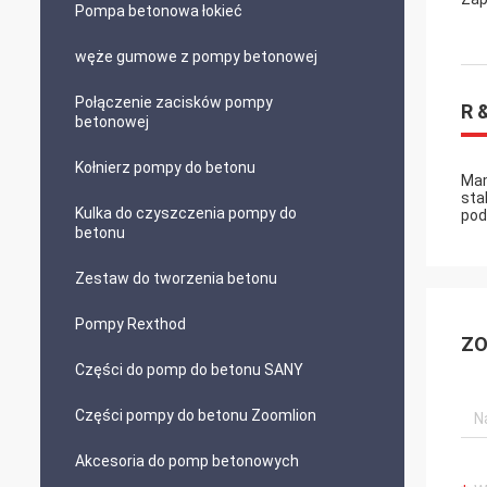
Pompa betonowa łokieć
węże gumowe z pompy betonowej
Połączenie zacisków pompy
R 
betonowej
Kołnierz pompy do betonu
Mam
sta
Kulka do czyszczenia pompy do
pod
betonu
Zestaw do tworzenia betonu
Pompy Rexthod
ZO
Części do pomp do betonu SANY
Części pompy do betonu Zoomlion
Akcesoria do pomp betonowych