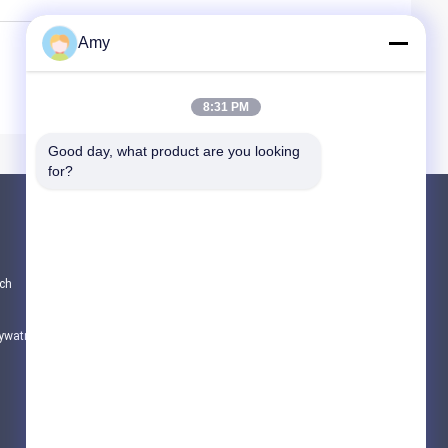
Amy
8:31 PM
Good day, what product are you looking 
for?
Produkty
CZĘŚCI DO POMP DO BETONU PUTZMEIS
ch
Części pomp betonowych Schwing
Części zamienne do samochodów do miesz
rywatności
Wszystkie kategorie