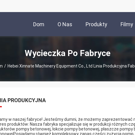
Dom
O Nas
Produkty
Filmy
Wycieczka Po Fabryce
m
/
Hebei Xinnate Machinery Equipment Co., Ltd Linia Produkcyjna Fab
NIA PRODUKCYJNA
amy w naszej fabryce! Jesteśmy dumni, że możemy zaprezentować nas
res produktów: Nasza fabryka specjalizuje się w produkcji różnych c
uktorów pompy betonowej, łokcie pompy betonowej, płaszcze pompy 
onowejPosiadamy również kompleksowy zapas części zużycia pomp, takic