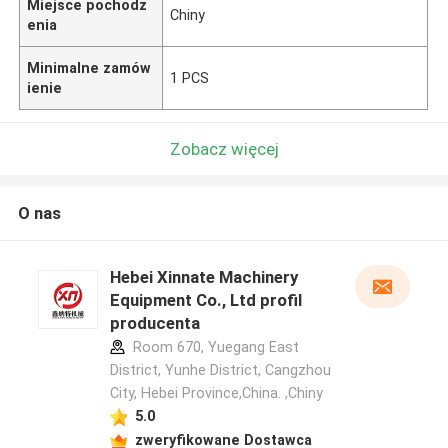
Miejsce pochodz
Chiny
enia
Minimalne zamów
1 PCS
ienie
Zobacz więcej
O nas
Hebei Xinnate Machinery
Equipment Co., Ltd profil
producenta
Room 670, Yuegang East
District, Yunhe District, Cangzhou
City, Hebei Province,China. ,Chiny
5.0
zweryfikowane Dostawca