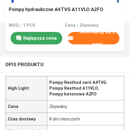
Pompy hydrauliczne A4TVG A11VLO A2FO
MOQ：1 PCS
Cena：Zbywalny
Skontaktuj się z
Najlepsza cena
nami
OPIS PRODUKTU
Pompy Rexthod serii A4TVG
,
High Light:
Pompy Rexthod A11VLO
,
Pompy betonowe A2FO
Cena
Zbywalny
Czas dostawy
8 dni roboczych