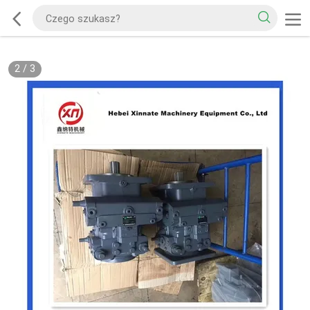
2
/
3