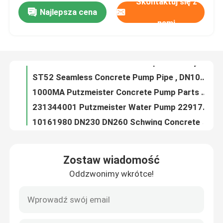
Skontaktuj się z
Najlepsza cena
SAUER DANFOSS Rexthod Pump SPV23 Hydraulic Pump High Pressure
nami
ST52 Seamless Concrete Pump Pipe , DN100 DN125 Concrete Pump Delivery Pipe
O nas
1000MA Putzmeister Concrete Pump Parts Remote Control Battery
231344001 Putzmeister Water Pump 229179000 Flushing Water Pump
Wycieczka po fabryce
10161980 DN230 DN260 Schwing Concrete Pump Parts Rubber Piston Ram
Putzmeister Concrete Pump Magnetic Switch 270321001
Kontrola jakości
Concrete Pump Parts Sany Filter Element Hydraulic Oil Filter
3 4 Holes Batching Plant Spare Parts Sicoma Butterfly Valve Cylinder Electropneumatic Actuator Cylinder
Skontaktuj się z nami
10061072 10061073 Schwing Spare Parts Concrete Pump Complete Closed And Open Agitator
10094569 Schwing Concrete Pump Parts Plunger Cylinder Swing Lever
Poprosić o wycenę
Zostaw wiadomość
Rear Front Agitatoring Shaft Schwing Pump Parts
Oddzwonimy wkrótce!
99.9% Concrete Pump Accessories Concrete Pump Primer Lubricant For Concrete Pumping Pipe
CZĘŚCI DO POMP DO BETONU PUTZMEISTER
Concrete Pump Spare Parts Water Pump Schwing Water Pump 7560C
Concrete Pump Parts U Bolt Pipe DN125 DN150 Plastic Cast Steel
Części pomp betonowych Schwing
BP2000 Schwing Concrete Pump Parts Slewing Lever BP3000