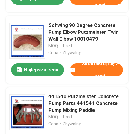
nami
Schwing 90 Degree Concrete
Pump Elbow Putzmeister Twin
Wall Elbow 10010479
MOQ：1 szt
Cena：Zbywalny
Skontaktuj się z
Najlepsza cena
nami
Dom
441540 Putzmeister Concrete
Pump Parts 441541 Concrete
Pump Mixing Paddle
Produkty
MOQ：1 szt
Cena：Zbywalny
Filmy