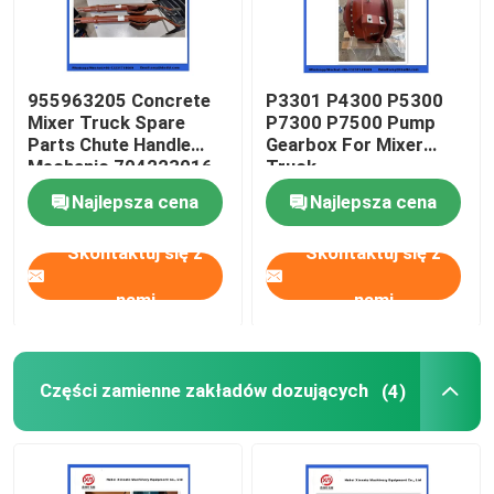
955963205 Concrete
P3301 P4300 P5300
Mixer Truck Spare
P7300 P7500 Pump
Parts Chute Handle
Gearbox For Mixer
Mechanic 704223016
Truck
Najlepsza cena
Najlepsza cena
Skontaktuj się z
Skontaktuj się z
nami
nami
Części zamienne zakładów dozujących
(4)