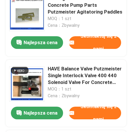
Concrete Pump Parts
Putzmeister Agitatoring Paddles
MOQ：1 szt
Cena：Zbywalny
Skontaktuj się z
Najlepsza cena
nami
HAVE Balance Valve Putzmeister
Single Interlock Valve 400 440
Solenoid Valve For Concrete
Pump
MOQ：1 szt
Cena：Zbywalny
Skontaktuj się z
Najlepsza cena
nami