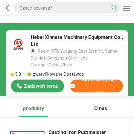
Hebei Xinnate Machinery Equipment Co.,
Ltd
Room 670, Yuegang East District, Yunhe
District, Cangzhou City, Hebei
Province,China.,Chiny
5.0
zweryfikowane Dostawca
Skontaktuj się z
Zadzwoń teraz
nami
produkty
O nas
Casting Iron Putzmeister