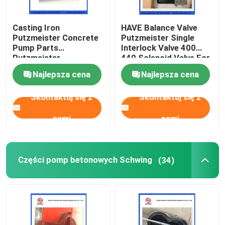
Kulka do czyszczenia pompy do betonu
Casting Iron
HAVE Balance Valve
Putzmeister Concrete
Putzmeister Single
Pump Parts
Interlock Valve 400
Zestaw do tworzenia betonu
Putzmeister
440 Solenoid Valve For
Agitatoring Paddles
Concrete Pump
Najlepsza cena
Najlepsza cena
Pompy Rexthod
Skontaktuj się z
Skontaktuj się z
nami
nami
Części do pomp do betonu SANY
Części pompy do betonu Zoomlion
Części pomp betonowych Schwing
(34)
Akcesoria do pomp betonowych
Używana ciężarówka z pompą do betonu