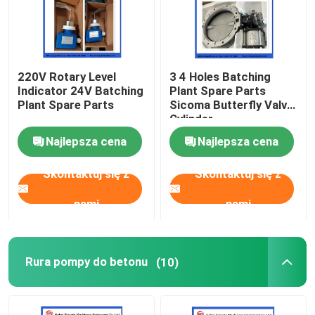
220V Rotary Level
3 4 Holes Batching
Indicator 24V Batching
Plant Spare Parts
Plant Spare Parts
Sicoma Butterfly Valve
Cylinder
Electropneumatic
Najlepsza cena
Najlepsza cena
Actuator Cylinder
Skontaktuj się z
Skontaktuj się z
nami
nami
Rura pompy do betonu
(10)