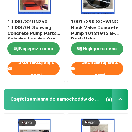
10080782 DN250
10017390 SCHWING
10038704 Schwing
Rock Valve Concrete
Concrete Pump Parts
Pump 10181912 B-
Schwing Locking Cap
Rock Valve
220/180/10059467
Najlepsza cena
Najlepsza cena
210/180
Skontaktuj się z
Skontaktuj się z
nami
nami
Części zamienne do samochodów do mieszania betonu
(8)