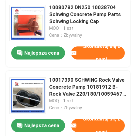
10080782 DN250 10038704
Schwing Concrete Pump Parts
Schwing Locking Cap
MOQ：1 szt
Cena：Zbywalny
Skontaktuj się z
Najlepsza cena
nami
10017390 SCHWING Rock Valve
Concrete Pump 10181912 B-
Rock Valve 220/180/10059467
210/180
MOQ：1 szt
Cena：Zbywalny
Skontaktuj się z
Najlepsza cena
nami