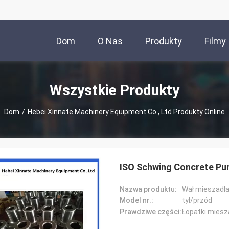
Dom
O Nas
Produkty
Filmy
Wszystkie Produkty
Dom
/
Hebei Xinnate Machinery Equipment Co., Ltd Produkty Online
ISO Schwing Concrete Pum
Nazwa produktu:
Wał mieszadła
Model nr.:
tył/przód
Prawdziwe części:
Łopatki miesz