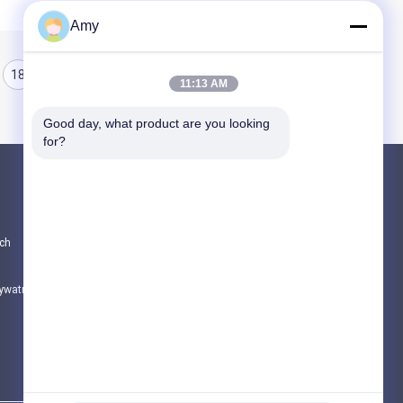
Amy
18
19
20
11:13 AM
Good day, what product are you looking 
for?
Produkty
CZĘŚCI DO POMP DO BETONU PUTZMEIS
ch
Części pomp betonowych Schwing
Części zamienne do samochodów do miesz
rywatności
Wszystkie kategorie