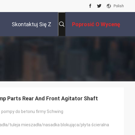
Polish
Skontaktuj Się Z
Poprosić O Wycenę
Nami
p Parts Rear And Front Agitator Shaft
 pompy do betonu firmy Schwing
adła/tuleja mieszadła/nasadka blokująca/płyta ścieralna