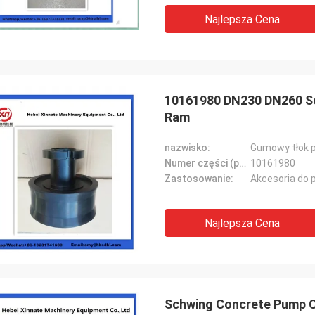
Najlepsza Cena
10161980 DN230 DN260 Sc
Ram
nazwisko:
Gumowy tłok 
Numer części (po lewej):
10161980
Zastosowanie:
Akcesoria do 
Najlepsza Cena
Schwing Concrete Pump 