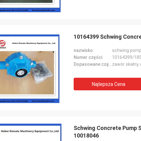
10164399 Schwing Concr
nazwisko:
schwing pom
Numer części:
10164399/18
Dopasowane części:
zawór skalny, 
Najlepsza Cena
Schwing Concrete Pump Sp
10018046