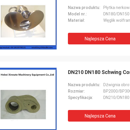
Nazwa produktu:
Płytka nerko
Model nr.:
DN180/DN150
Materiał:
Węglik wolfra
Najlepsza Cena
DN210 DN180 Schwing Con
Nazwa produktu:
Dźwignia obr
Rozmiar:
BP2000/BP30
Specyfikacja:
DN210/DN180
Najlepsza Cena