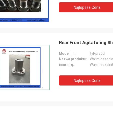
Najlepsza Cena
Rear Front Agitatoring S
Model nr.:
tył/przód
Nazwa produktu:
Wał mieszadła
inne imię:
Wał mieszalni
Najlepsza Cena