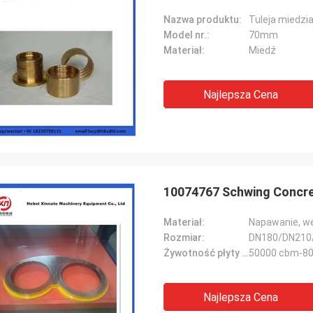
Nazwa produktu:
Tuleja miedzi
Model nr.:
70mm
Materiał:
Miedź
Najlepsza Cena
10074767 Schwing Concre
Materiał:
Napawanie, wę
Rozmiar:
DN180/DN210
Żywotność płyty ściernej:
50000 cbm-8
Najlepsza Cena