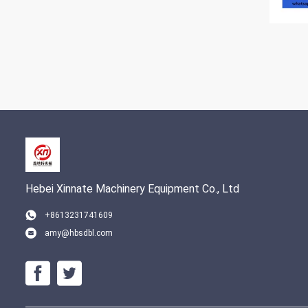
Hebei Xinnate Machinery Equipment Co., Ltd
+8613231741609
amy@hbsdbl.com