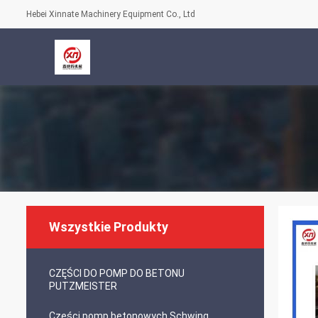
Hebei Xinnate Machinery Equipment Co., Ltd
Wszystkie Produkty
CZĘŚCI DO POMP DO BETONU
PUTZMEISTER
Części pomp betonowych Schwing