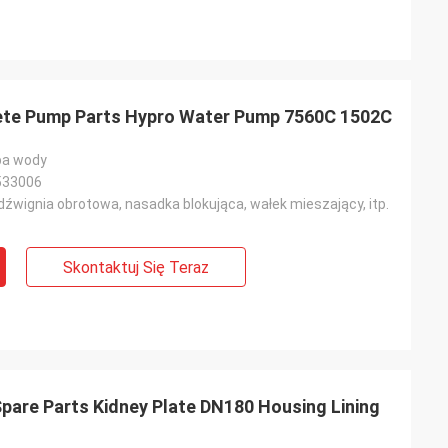
ete Pump Parts Hypro Water Pump 7560C 1502C
pa wody
533006
dźwignia obrotowa, nasadka blokująca, wałek mieszający, itp.
Skontaktuj Się Teraz
are Parts Kidney Plate DN180 Housing Lining