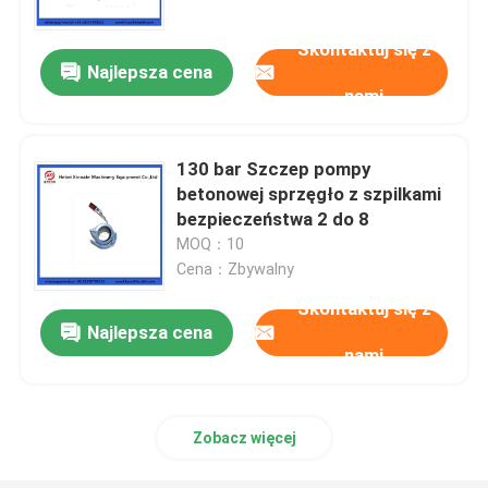
Skontaktuj się z
Najlepsza cena
nami
130 bar Szczep pompy
betonowej sprzęgło z szpilkami
bezpieczeństwa 2 do 8
MOQ：10
Cena：Zbywalny
Skontaktuj się z
Najlepsza cena
Dom
nami
Produkty
Zobacz więcej
Filmy