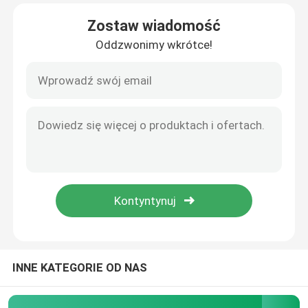
Zostaw wiadomość
O nas
Oddzwonimy wkrótce!
Wycieczka po fabryce
Kontrola jakości
Skontaktuj się z nami
Poprosić o wycenę
CZĘŚCI DO POMP DO BETONU PUTZMEISTER
INNE KATEGORIE OD NAS
Części pomp betonowych Schwing