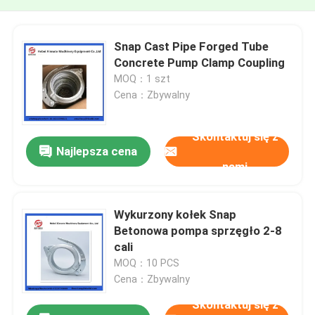
Snap Cast Pipe Forged Tube
Concrete Pump Clamp Coupling
MOQ：1 szt
Cena：Zbywalny
Skontaktuj się z
Najlepsza cena
nami
Wykurzony kołek Snap
Betonowa pompa sprzęgło 2-8
cali
MOQ：10 PCS
Cena：Zbywalny
Skontaktuj się z