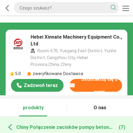
Hebei Xinnate Machinery Equipment Co.,
Ltd
Room 670, Yuegang East District, Yunhe
District, Cangzhou City, Hebei
Province,China.,Chiny
5.0
zweryfikowane Dostawca
Skontaktuj się z
Zadzwoń teraz
nami
produkty
O nas
Chiny Połączenie zacisków pompy betonowej
(7)