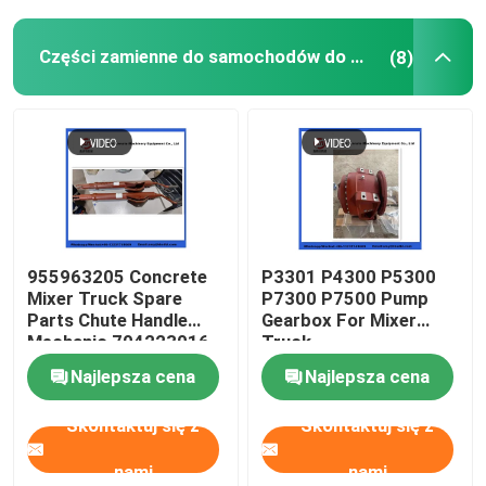
Części zamienne do samochodów do mieszania betonu
(8)
955963205 Concrete
P3301 P4300 P5300
Mixer Truck Spare
P7300 P7500 Pump
Parts Chute Handle
Gearbox For Mixer
Mechanic 704223016
Truck
Najlepsza cena
Najlepsza cena
Skontaktuj się z
Skontaktuj się z
nami
nami