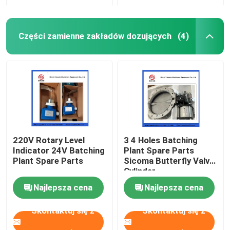
Części zamienne zakładów dozujących
(4)
220V Rotary Level
3 4 Holes Batching
Indicator 24V Batching
Plant Spare Parts
Plant Spare Parts
Sicoma Butterfly Valve
Cylinder
Electropneumatic
Najlepsza cena
Najlepsza cena
Actuator Cylinder
Skontaktuj się z
Skontaktuj się z