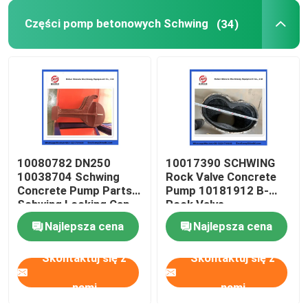
Części pomp betonowych Schwing
(34)
Kulka do czyszczenia pompy do betonu
Zestaw do tworzenia betonu
Pompy Rexthod
10080782 DN250
10017390 SCHWING
Części do pomp do betonu SANY
10038704 Schwing
Rock Valve Concrete
Concrete Pump Parts
Pump 10181912 B-
Schwing Locking Cap
Rock Valve
Części pompy do betonu Zoomlion
220/180/10059467
Najlepsza cena
Najlepsza cena
210/180
Akcesoria do pomp betonowych
Skontaktuj się z
Skontaktuj się z
nami
nami
Używana ciężarówka z pompą do betonu