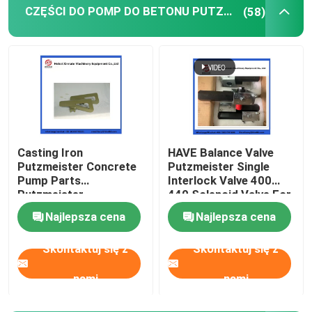
CZĘŚCI DO POMP DO BETONU PUTZMEISTER
(58)
Części zamienne do samochodów do mieszania beto
Części zamienne zakładów dozujących
Rura pompy do betonu
Casting Iron
HAVE Balance Valve
Putzmeister Concrete
Putzmeister Single
Pompa betonowa łokieć
Pump Parts
Interlock Valve 400
Putzmeister
440 Solenoid Valve For
Agitatoring Paddles
Concrete Pump
węże gumowe z pompy betonowej
Najlepsza cena
Najlepsza cena
Skontaktuj się z
Skontaktuj się z
Połączenie zacisków pompy betonowej
nami
nami
Kołnierz pompy do betonu