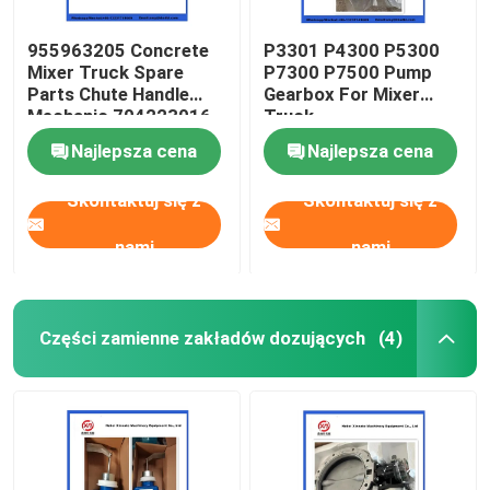
955963205 Concrete
P3301 P4300 P5300
Mixer Truck Spare
P7300 P7500 Pump
Parts Chute Handle
Gearbox For Mixer
Mechanic 704223016
Truck
Najlepsza cena
Najlepsza cena
Skontaktuj się z
Skontaktuj się z
nami
nami
Części zamienne zakładów dozujących
(4)