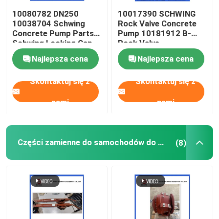
10080782 DN250
10017390 SCHWING
10038704 Schwing
Rock Valve Concrete
Concrete Pump Parts
Pump 10181912 B-
Schwing Locking Cap
Rock Valve
220/180/10059467
Najlepsza cena
Najlepsza cena
210/180
Skontaktuj się z
Skontaktuj się z
nami
nami
Części zamienne do samochodów do mieszania betonu
(8)