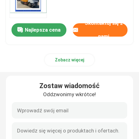
O nas
Skontaktuj się z
Najlepsza cena
nami
Wycieczka po fabryce
Kontrola jakości
Zobacz więcej
Skontaktuj się z nami
Zostaw wiadomość
Oddzwonimy wkrótce!
Poprosić o wycenę
CZĘŚCI DO POMP DO BETONU PUTZMEISTER
Części pomp betonowych Schwing