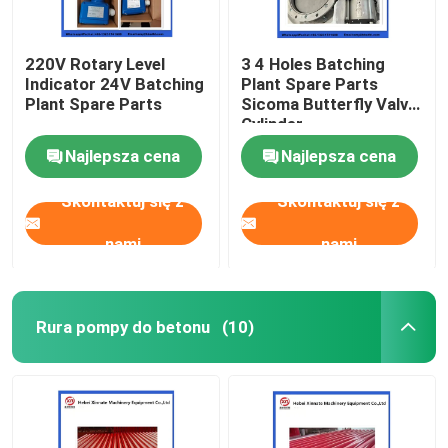
220V Rotary Level
3 4 Holes Batching
Indicator 24V Batching
Plant Spare Parts
Plant Spare Parts
Sicoma Butterfly Valve
Cylinder
Electropneumatic
Najlepsza cena
Najlepsza cena
Actuator Cylinder
Skontaktuj się z
Skontaktuj się z
nami
nami
Rura pompy do betonu
(10)