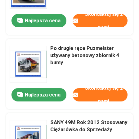
Machine
Skontaktuj się z
Najlepsza cena
nami
Po drugie ręce Puzmeister
używany betonowy zbiornik 4
bumy
Skontaktuj się z
Najlepsza cena
Dom
nami
Produkty
SANY 49M Rok 2012 Stosowany
Ciężarówka do Sprzedaży
Filmy