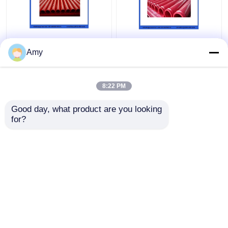
Amy
8:22 PM
Najlepsza cena
Najlepsza cena
Good day, what product are you looking 
Skontaktuj się z
Skontaktuj się z
for?
nami
nami
Zobacz więcej
Dom
O nas
Skontaktuj się z nami
Desktop Site
Sitemap
Privacy Policy