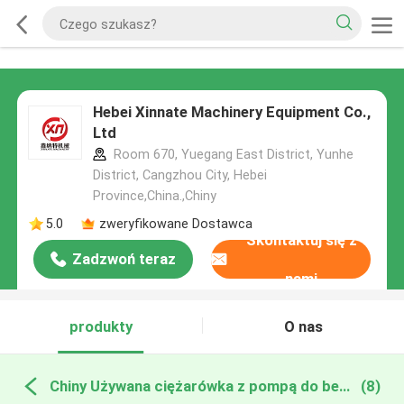
Hebei Xinnate Machinery Equipment Co.,
Ltd
Room 670, Yuegang East District, Yunhe
District, Cangzhou City, Hebei
Province,China.,Chiny
5.0
zweryfikowane Dostawca
Skontaktuj się z
Zadzwoń teraz
nami
produkty
O nas
Chiny Używana ciężarówka z pompą do betonu
(8)