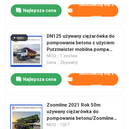
Skontaktuj się z
Najlepsza cena
nami
DN125 używany ciężarówka do
pompowania betonu z użyciem
Putzmeister mobilna pompa
betonowa
MOQ：1 zestaw
Cena：Zbywalny
Skontaktuj się z
Najlepsza cena
nami
Zoomline 2021 Rok 50m
używany ciężarówka do
pompowania betonu/Zoomline
Second Hand Mixer Truck
MOQ：1SET