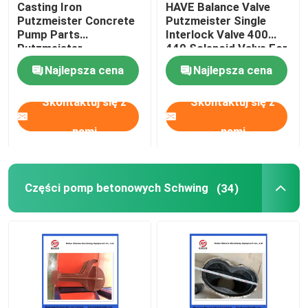
Casting Iron
HAVE Balance Valve
Putzmeister Concrete
Putzmeister Single
Kulka do czyszczenia pompy do betonu
Pump Parts
Interlock Valve 400
Putzmeister
440 Solenoid Valve For
Agitatoring Paddles
Concrete Pump
Najlepsza cena
Najlepsza cena
Zestaw do tworzenia betonu
Skontaktuj się z
Skontaktuj się z
Pompy Rexthod
nami
nami
Części do pomp do betonu SANY
Części pomp betonowych Schwing
(34)
Części pompy do betonu Zoomlion
Akcesoria do pomp betonowych
Używana ciężarówka z pompą do betonu