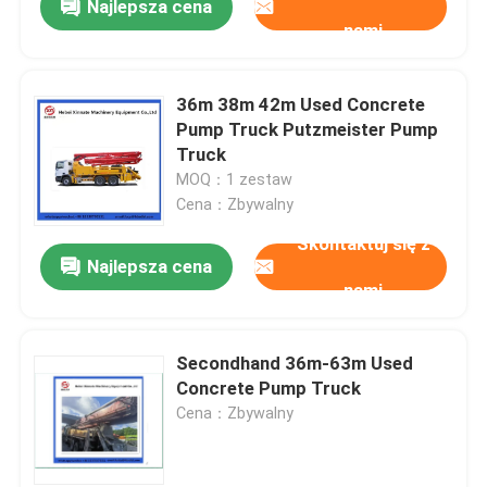
Najlepsza cena
nami
36m 38m 42m Used Concrete
Pump Truck Putzmeister Pump
Truck
MOQ：1 zestaw
Cena：Zbywalny
Skontaktuj się z
Najlepsza cena
nami
Secondhand 36m-63m Used
Concrete Pump Truck
Cena：Zbywalny