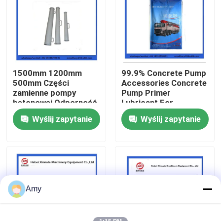
O nas
Wycieczka po fabryce
1500mm 1200mm
99.9% Concrete Pump
500mm Części
Accessories Concrete
Kontrola jakości
zamienne pompy
Pump Primer
betonowej Odporność
Lubricant For
na zużycie Zwykły
Concrete Pumping
Wyślij zapytanie
Wyślij zapytanie
Skontaktuj się z nami
reduktor
Pipe
Poprosić o wycenę
CZĘŚCI DO POMP DO BETONU PUTZMEISTER
Amy
Części pomp betonowych Schwing