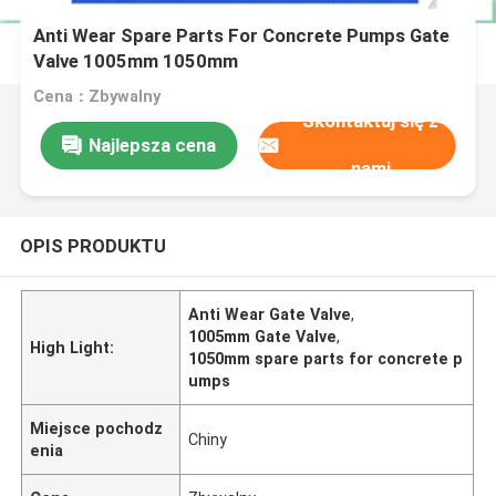
Anti Wear Spare Parts For Concrete Pumps Gate
Valve 1005mm 1050mm
Cena：Zbywalny
Skontaktuj się z
Najlepsza cena
nami
OPIS PRODUKTU
Anti Wear Gate Valve
,
1005mm Gate Valve
,
High Light:
1050mm spare parts for concrete p
umps
Miejsce pochodz
Chiny
enia