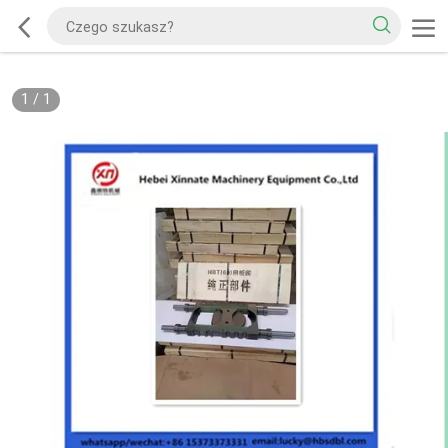
1
/
1