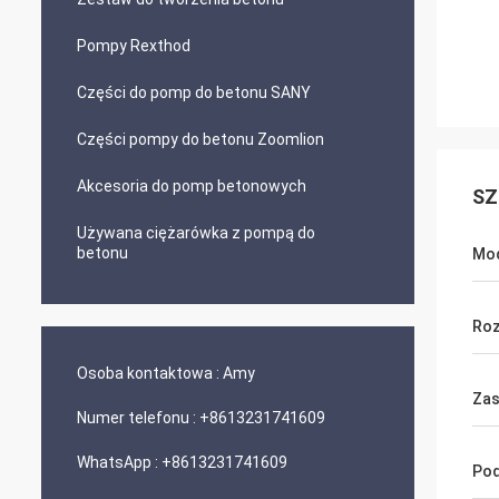
Pompy Rexthod
Części do pomp do betonu SANY
Części pompy do betonu Zoomlion
Akcesoria do pomp betonowych
SZ
Używana ciężarówka z pompą do
betonu
Mod
Roz
Osoba kontaktowa :
Amy
Zas
Numer telefonu :
+8613231741609
WhatsApp :
+8613231741609
Pod