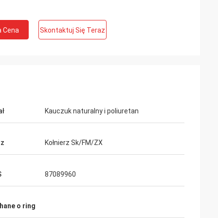
a Cena
Skontaktuj Się Teraz
ał
Kauczuk naturalny i poliuretan
rz
Kołnierz Sk/FM/ZX
S
87089960
hane o ring