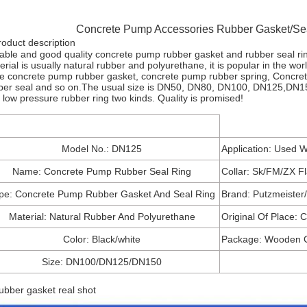
Concrete Pump Accessories Rubber Gasket/Se
roduct description
able and good quality concrete pump rubber gasket and rubber seal ri
erial is usually natural rubber and polyurethane, it is popular in the worl
e concrete pump rubber gasket, concrete pump rubber spring, Concr
ber seal and so on.
The usual size is DN50, DN80, DN100, DN125,DN150
 low pressure rubber ring two kinds. Quality is promised!
Model No.: DN125
Application: Used 
Name: Concrete Pump Rubber Seal Ring
Collar: Sk/FM/ZX F
pe: Concrete Pump Rubber Gasket And Seal Ring
Brand: Putzmeister
Material: Natural Rubber And Polyurethane
Original Of Place: 
Color: Black/white
Package: Wooden C
Size: DN100/DN125/DN150
ubber gasket real shot