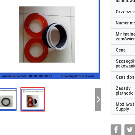
handlowa
Orzeczni
Numer m
Minimaln
zamówien
Cena
Szczegół
pakowani
Czas dos
Zasady
płatności
Możliwoś
Supply