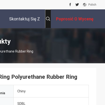
Polish
Skontaktuj Się Z
Poprosić O Wycenę
Nami
ukty
yurethane Rubber Ring
ing Polyurethane Rubber Ring
Chiny
nia
SDBL