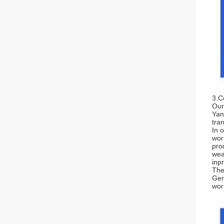
3.C
Our
Yan
tra
In 
wor
pro
wea
inp
The
Ger
wor