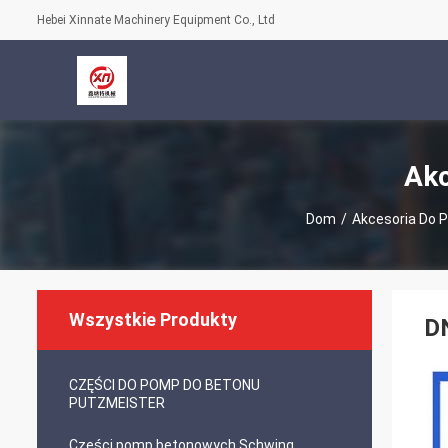
Hebei Xinnate Machinery Equipment Co., Ltd
Akc
Dom
/
Akcesoria Do
Wszystkie Produkty
D
CZĘŚCI DO POMP DO BETONU
PUTZMEISTER
Części pomp betonowych Schwing