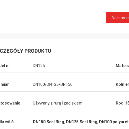
Najlepsz
CZEGÓŁY PRODUKTU
el nr.
DN125
Materi
miar
DN100/DN125/DN150
Kołnie
tosowanie
Używany z rurą i zaciskiem
Kod H
kreślić
DN150 Seal Ring
,
DN125 Seal Ring
,
DN100 polyuret