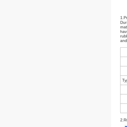
1.P
Dur
mat
hav
rub
and
Ty
2.R