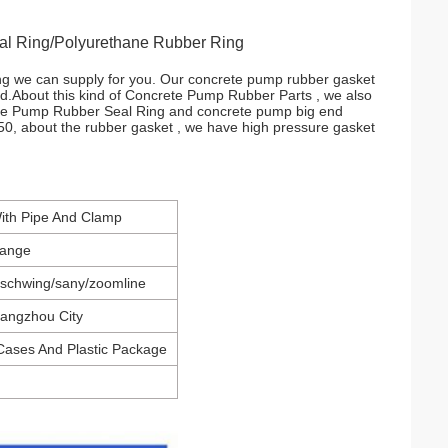
al Ring/Polyurethane Rubber Ring
ng we can supply for you. Our concrete pump rubber gasket
d.
About this kind of Concrete Pump Rubber Parts , we also
ete Pump Rubber Seal Ring and concrete pump big end
, about the rubber gasket , we have high pressure gasket
With Pipe And Clamp
lange
/schwing/sany/zoomline
Cangzhou City
ases And Plastic Package