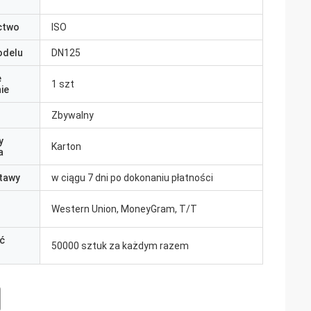
ctwo
ISO
odelu
DN125
e
1 szt
ie
Zbywalny
y
Karton
a
tawy
w ciągu 7 dni po dokonaniu płatności
Western Union, MoneyGram, T/T
ć
50000 sztuk za każdym razem