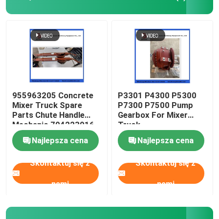
Części zamienne do samochodów do mieszania beto
Części zamienne zakładów dozujących
Rura pompy do betonu
955963205 Concrete
P3301 P4300 P5300
Mixer Truck Spare
P7300 P7500 Pump
Parts Chute Handle
Gearbox For Mixer
Pompa betonowa łokieć
Mechanic 704223016
Truck
Najlepsza cena
Najlepsza cena
węże gumowe z pompy betonowej
Skontaktuj się z
Skontaktuj się z
Połączenie zacisków pompy betonowej
nami
nami
Kołnierz pompy do betonu