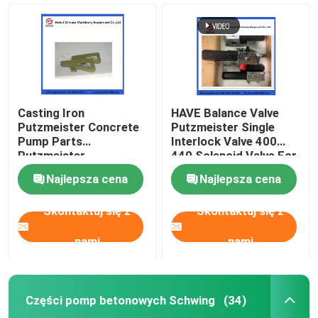
Casting Iron
HAVE Balance Valve
Putzmeister Concrete
Putzmeister Single
Pump Parts
Interlock Valve 400
Putzmeister
440 Solenoid Valve For
Agitatoring Paddles
Concrete Pump
Najlepsza cena
Najlepsza cena
Skontaktuj się z
Skontaktuj się z
Dom
nami
nami
Produkty
Części pomp betonowych Schwing
(34)
Filmy