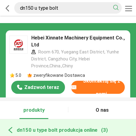
Hebei Xinnate Machinery Equipment Co.,
Ltd
Room 670, Yuegang East District, Yunhe
District, Cangzhou City, Hebei
Province,China.,Chiny
5.0
zweryfikowane Dostawca
Skontaktuj się z
Zadzwoń teraz
nami
produkty
O nas
dn150 u type bolt produkcja online
(3)