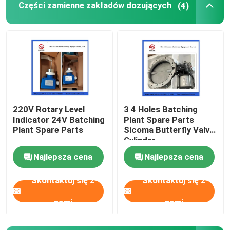
Części zamienne zakładów dozujących
(4)
Kulka do czyszczenia pompy do betonu
Zestaw do tworzenia betonu
Pompy Rexthod
220V Rotary Level
3 4 Holes Batching
Indicator 24V Batching
Plant Spare Parts
Części do pomp do betonu SANY
Plant Spare Parts
Sicoma Butterfly Valve
Cylinder
Electropneumatic
Części pompy do betonu Zoomlion
Najlepsza cena
Najlepsza cena
Actuator Cylinder
Skontaktuj się z
Skontaktuj się z
Akcesoria do pomp betonowych
nami
nami
Używana ciężarówka z pompą do betonu