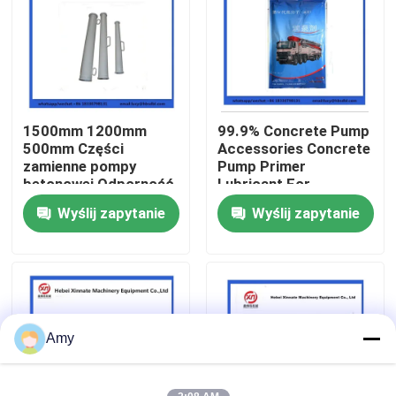
O nas
Wycieczka po fabryce
1500mm 1200mm
99.9% Concrete Pump
500mm Części
Accessories Concrete
Kontrola jakości
zamienne pompy
Pump Primer
betonowej Odporność
Lubricant For
na zużycie Zwykły
Concrete Pumping
Wyślij zapytanie
Wyślij zapytanie
Skontaktuj się z nami
reduktor
Pipe
Poprosić o wycenę
CZĘŚCI DO POMP DO BETONU PUTZMEISTER
Amy
Części pomp betonowych Schwing