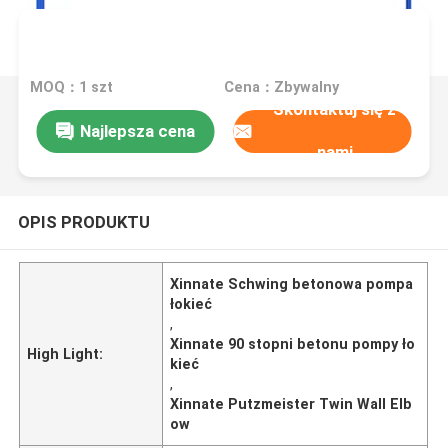
MOQ：1 szt
Cena：Zbywalny
Skontaktuj się z
Najlepsza cena
nami
OPIS PRODUKTU
Xinnate Schwing betonowa pompa
łokieć
,
Xinnate 90 stopni betonu pompy ło
High Light:
kieć
,
Xinnate Putzmeister Twin Wall Elb
ow