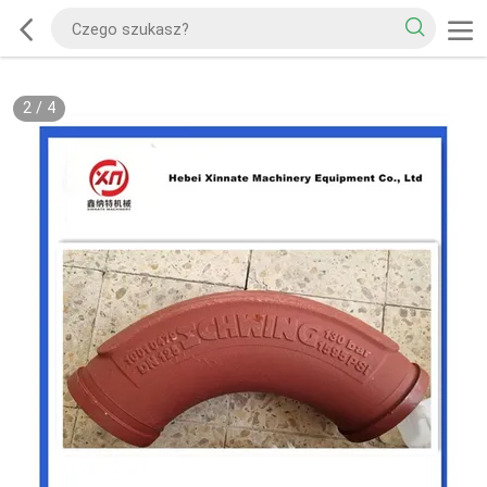
2
/
4