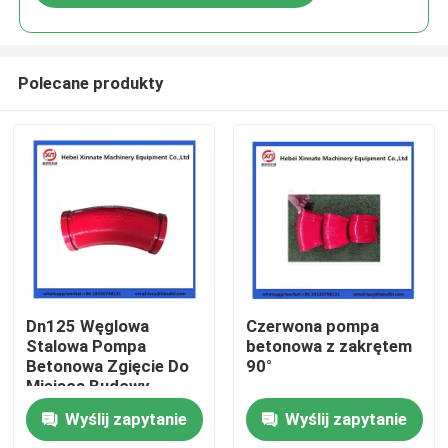
Polecane produkty
Dom
Dn125 Węglowa
Czerwona pompa
Stalowa Pompa
betonowa z zakrętem
Betonowa Zgięcie Do
90°
Produkty
Miejsca Budowy
Wyślij zapytanie
Wyślij zapytanie
Filmy