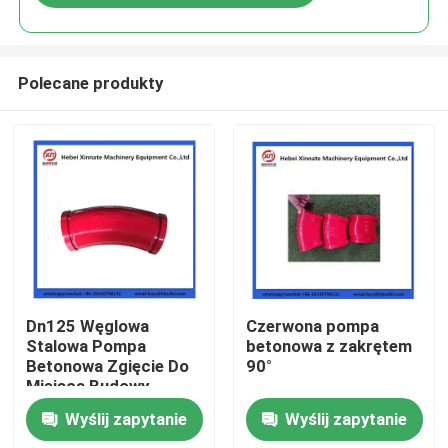
Polecane produkty
Dom
Dn125 Węglowa
Czerwona pompa
Stalowa Pompa
betonowa z zakrętem
Betonowa Zgięcie Do
90°
Produkty
Miejsca Budowy
Wyślij zapytanie
Wyślij zapytanie
Filmy