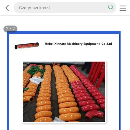
2
/
2