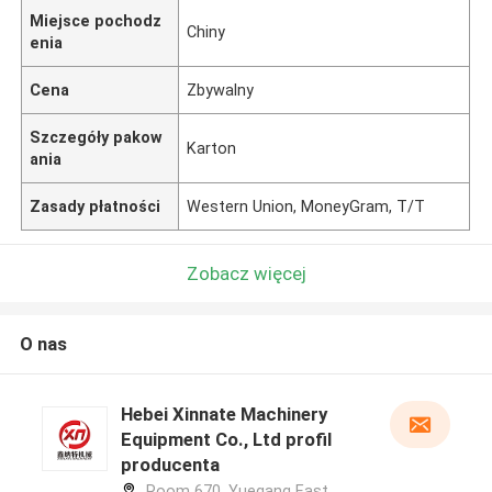
Miejsce pochodz
Chiny
enia
Cena
Zbywalny
Szczegóły pakow
Karton
ania
Zasady płatności
Western Union, MoneyGram, T/T
Zobacz więcej
O nas
Hebei Xinnate Machinery
Equipment Co., Ltd profil
producenta
Room 670, Yuegang East