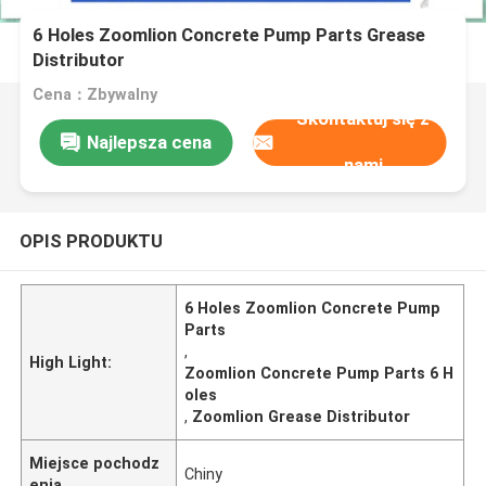
6 Holes Zoomlion Concrete Pump Parts Grease
Distributor
Cena：Zbywalny
Skontaktuj się z
Najlepsza cena
nami
OPIS PRODUKTU
6 Holes Zoomlion Concrete Pump
Parts
,
High Light:
Zoomlion Concrete Pump Parts 6 H
oles
,
Zoomlion Grease Distributor
Miejsce pochodz
Chiny
enia