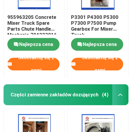
955963205 Concrete
P3301 P4300 P5300
Mixer Truck Spare
P7300 P7500 Pump
Parts Chute Handle
Gearbox For Mixer
Mechanic 704223016
Truck
Najlepsza cena
Najlepsza cena
Skontaktuj się z
Skontaktuj się z
nami
nami
Części zamienne zakładów dozujących
(4)