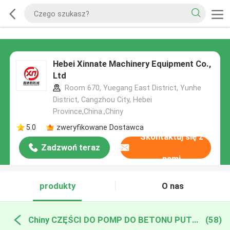
Hebei Xinnate Machinery Equipment Co.,
Ltd
Room 670, Yuegang East District, Yunhe
District, Cangzhou City, Hebei
Province,China.,Chiny
5.0
zweryfikowane Dostawca
Skontaktuj się z
Zadzwoń teraz
nami
produkty
O nas
Chiny CZĘŚCI DO POMP DO BETONU PUTZMEISTER
(58)