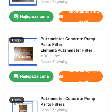
Cena：Zbywalny
Skontaktuj się z
Najlepsza cena
nami
Putzmeister Concrete Pump
Parts Filter
Element/Putzmeister Filter
Element/filter
MOQ：1 szt
Cena：Zbywalny
Skontaktuj się z
Najlepsza cena
Dom
nami
Produkty
Putzmeister Concrete Pump
Parts Filters
Filmy
Cena：Zbywalny