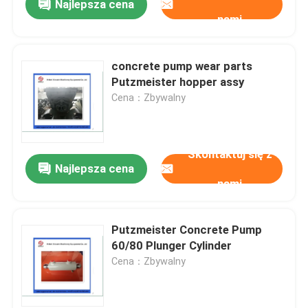
Najlepsza cena
nami
concrete pump wear parts
Putzmeister hopper assy
Cena：Zbywalny
Skontaktuj się z
Najlepsza cena
nami
Putzmeister Concrete Pump
60/80 Plunger Cylinder
Cena：Zbywalny