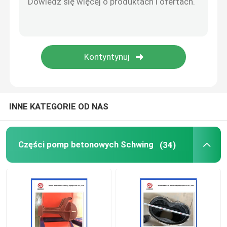
Kulka do czyszczenia pompy do betonu
Zestaw do tworzenia betonu
Pompy Rexthod
INNE KATEGORIE OD NAS
Części do pomp do betonu SANY
Części pomp betonowych Schwing
(34)
Części pompy do betonu Zoomlion
Akcesoria do pomp betonowych
Używana ciężarówka z pompą do betonu