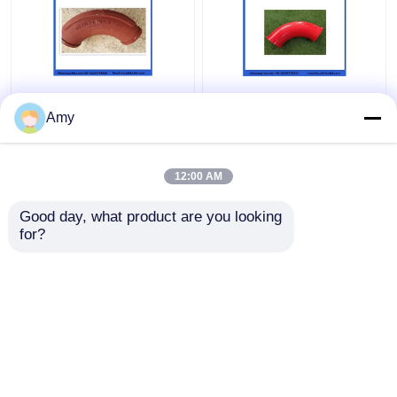
Amy
12:00 AM
Najlepsza cena
Najlepsza cena
Good day, what product are you looking 
Skontaktuj się z
Skontaktuj się z
for?
nami
nami
Zobacz więcej
Dom
O nas
Skontaktuj się z nami
Desktop Site
Sitemap
Privacy Policy