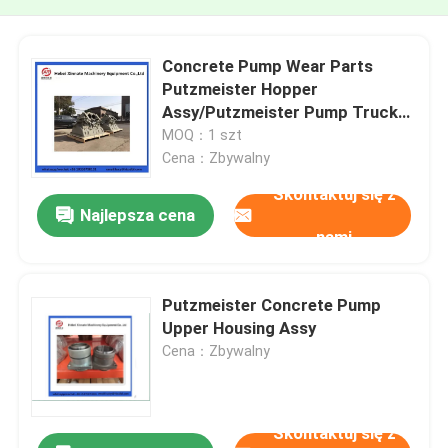
Concrete Pump Wear Parts
Putzmeister Hopper
Assy/Putzmeister Pump Truck
Hopper Assy
MOQ：1 szt
Cena：Zbywalny
Skontaktuj się z
Najlepsza cena
nami
Putzmeister Concrete Pump
Upper Housing Assy
Cena：Zbywalny
Skontaktuj się z