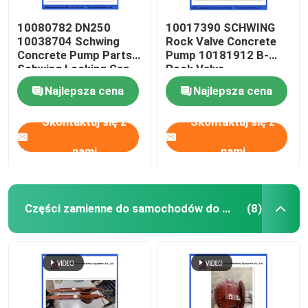
10080782 DN250
10017390 SCHWING
10038704 Schwing
Rock Valve Concrete
Concrete Pump Parts
Pump 10181912 B-
Schwing Locking Cap
Rock Valve
220/180/10059467
Najlepsza cena
Najlepsza cena
210/180
Skontaktuj się z
Skontaktuj się z
nami
nami
Części zamienne do samochodów do mieszania betonu
(8)