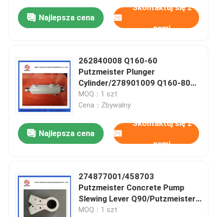
Skontaktuj się z
Najlepsza cena
nami
262840008 Q160-60
Putzmeister Plunger
Cylinder/278901009 Q160-80
Plunger Cylinder/Putzmeister
MOQ：1 szt
Concrete Pump Accessories
Cena：Zbywalny
Skontaktuj się z
Najlepsza cena
nami
274877001/458703
Putzmeister Concrete Pump
Slewing Lever Q90/Putzmeister
Q80 Swing Lever
MOQ：1 szt