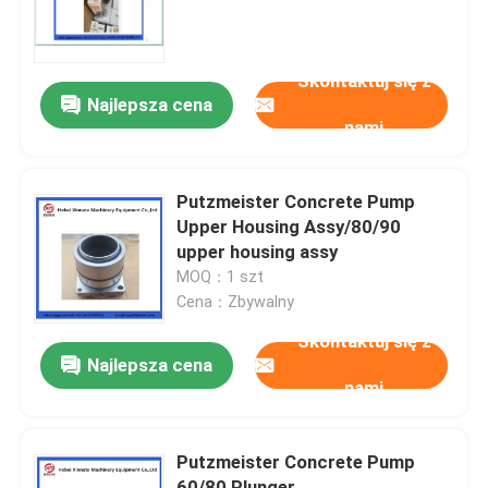
O nas
Skontaktuj się z
Najlepsza cena
nami
Wycieczka po fabryce
Kontrola jakości
Putzmeister Concrete Pump
Upper Housing Assy/80/90
upper housing assy
Skontaktuj się z nami
MOQ：1 szt
Cena：Zbywalny
Poprosić o wycenę
Skontaktuj się z
Najlepsza cena
nami
CZĘŚCI DO POMP DO BETONU PUTZMEISTER
Putzmeister Concrete Pump
Części pomp betonowych Schwing
60/80 Plunger