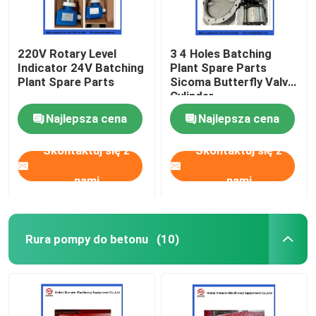
220V Rotary Level
3 4 Holes Batching
Indicator 24V Batching
Plant Spare Parts
Plant Spare Parts
Sicoma Butterfly Valve
Cylinder
Electropneumatic
Najlepsza cena
Najlepsza cena
Actuator Cylinder
Skontaktuj się z
Skontaktuj się z
nami
nami
Rura pompy do betonu
(10)