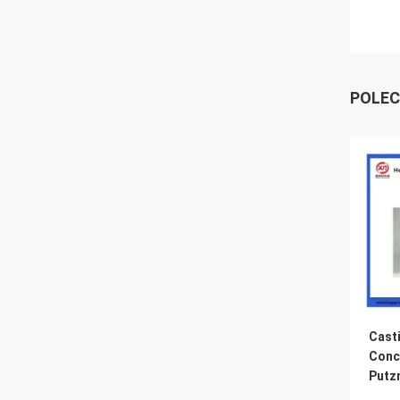
POLEC
Cast
Conc
Putz
Padd