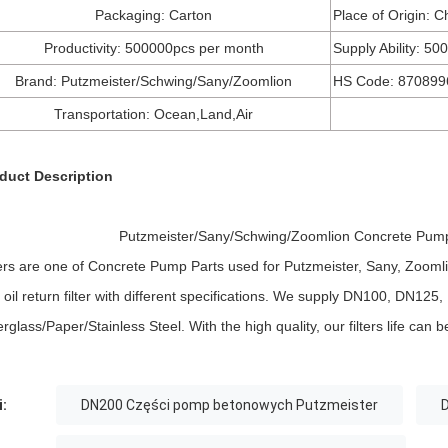
Packaging: Carton
Place of Origin: C
Productivity: 500000pcs per month
Supply Ability: 5
Brand: Putzmeister/Schwing/Sany/Zoomlion
HS Code: 870899
Transportation: Ocean,Land,Air
duct Description
Putzmeister/Sany/Schwing/Zoomlion Concrete Pump Hy
ters are one of Concrete Pump Parts used for Putzmeister, Sany, Zooml
 oil return filter with different specifications. We supply DN100, DN125,
erglass/Paper/Stainless Steel. With the high quality, our filters life can
i:
DN200 Części pomp betonowych Putzmeister