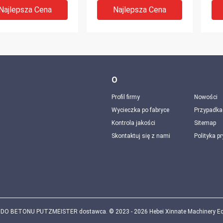
Concrete Pump
Najlepsza Cena
Najlepsza Cena
O
Profil firmy
Nowości
Wycieczka po fabryce
Przypadka
Kontrola jakości
Sitemap
Skontaktuj się z nami
Polityka p
0 DN230
066600004 Putzmeister
441
meister Concrete
4L And 273962001 6L
Con
 Parts Concrete
Concrete Pump
44
 Parts S Valve
Accumulator
Mix
Najlepsza Cena
Najlepsza Cena
DO BETONU PUTZMEISTER dostawca. © 2023 - 2026 Hebei Xinnate Machinery Equip