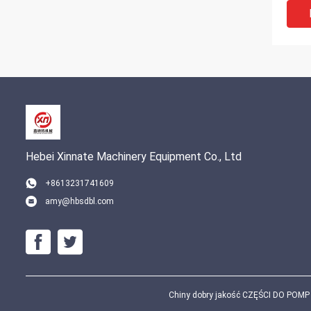
Hebei Xinnate Machinery Equipment Co., Ltd
+8613231741609
amy@hbsdbl.com
DN20
Putz
Pump
Pump
Chiny dobry jakość CZĘŚCI DO POMP 