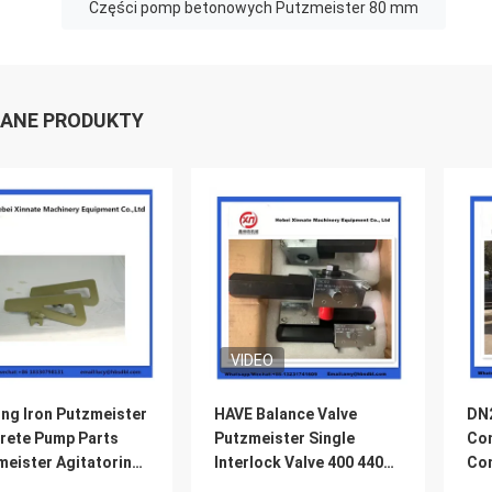
Części pomp betonowych Putzmeister 80 mm
ANE PRODUKTY
VIDEO
ing Iron Putzmeister
HAVE Balance Valve
DN2
rete Pump Parts
Putzmeister Single
Con
meister Agitatoring
Interlock Valve 400 440
Co
les
Solenoid Valve For
Com