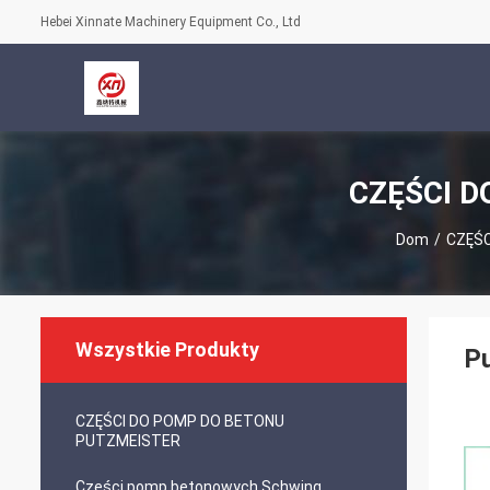
Hebei Xinnate Machinery Equipment Co., Ltd
CZĘŚCI D
Dom
/
CZĘŚ
Wszystkie Produkty
Pu
CZĘŚCI DO POMP DO BETONU
PUTZMEISTER
Części pomp betonowych Schwing