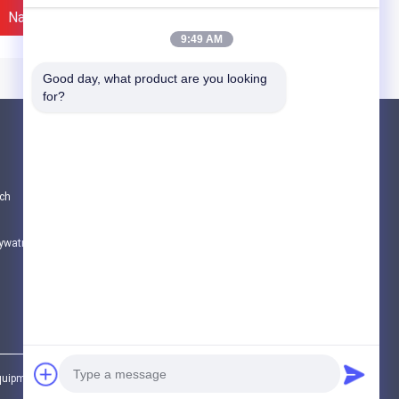
Najlepsza Cena
Najlepsza Cena
9:49 AM
Good day, what product are you looking 
for?
Produkty
CZĘŚCI DO POMP DO BETONU PUTZMEIS
ch
Części pomp betonowych Schwing
Części zamienne do samochodów do miesz
rywatności
Wszystkie kategorie
540 Putzmeister
Hydraulic Putzmeister
crete Pump Parts
Water Pump 229179000
1541 Concrete Pump
Putzmeister Pump Parts
ing Paddle
Najlepsza Cena
Najlepsza Cena
ment Co., Ltd. All Rights Reserved.