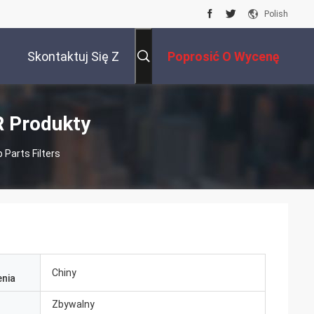
Polish
Skontaktuj Się Z
Poprosić O Wycenę
Nami
 Produkty
Parts Filters
Chiny
nia
Zbywalny