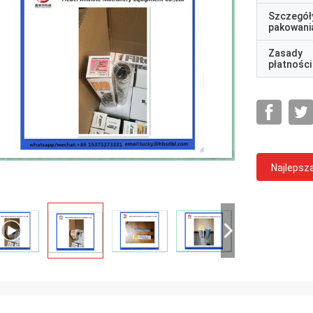
Szczegół
pakowani
Zasady
płatności
Najlepsz