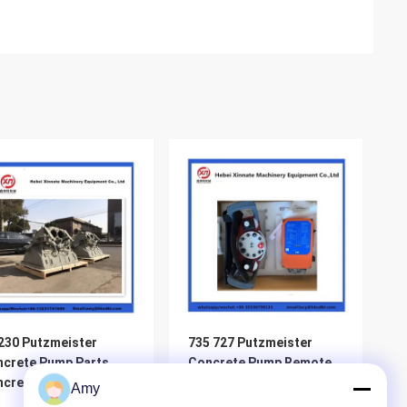
30 Putzmeister
735 727 Putzmeister
crete Pump Parts
Concrete Pump Remote
ncrete Pump Hopper
Control 4 5 6 Booms
Amy
plete Hopper Assy