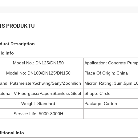
IS PRODUKTU
duct Description
ic Info
Model No.: DN125/DN150
Application: Concrete Pum
Model No: DN100/DN125/DN150
Place Of Origin: China
and: Putzmeister/Schwing/Sany/Zoomlion
Micron Rating: 3μm,5μm,1
terial: V Fiberglass/Paper/Stainless Steel
Shape: Circle
Weight: Standard
Package: Carton
Service Life: 5000-8000H
itional Info