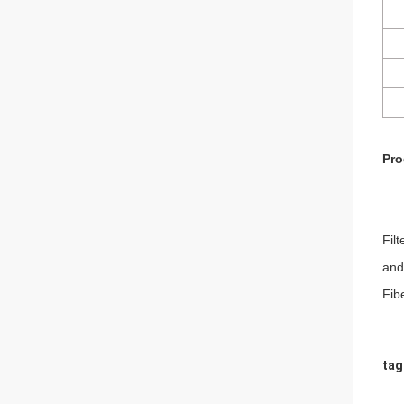
Pro
Fil
and
Fib
tag