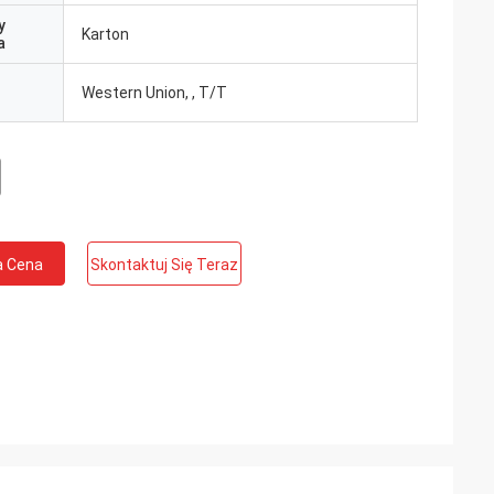
y
Karton
a
Western Union, , T/T
a Cena
Skontaktuj Się Teraz