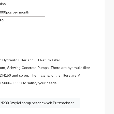
hina
00000pcs per month
60
draulic Filter and Oil Return Filter
iom, Schwing Concrete Pumps. There are hydraulic filter
 DN150 and so on. The material of the filters are V
 be 5000-8000H to satisfy your needs.
DN230 Części pomp betonowych Putzmeister