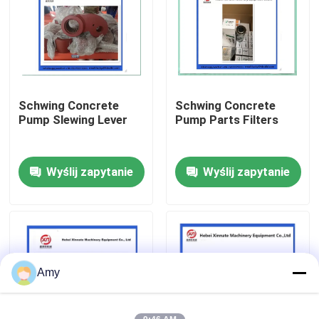
O nas
Wycieczka po fabryce
Schwing Concrete
Schwing Concrete
Pump Slewing Lever
Pump Parts Filters
Kontrola jakości
Wyślij zapytanie
Wyślij zapytanie
Skontaktuj się z nami
Poprosić o wycenę
CZĘŚCI DO POMP DO BETONU PUTZMEISTER
Amy
Części pomp betonowych Schwing