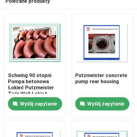
Polecane produkty
Schwing 90 stopni
Putzmeister concrete
Pompa betonowa
pump rear housing
Łokieć Putzmeister
Twin Wall Łokieć
Dom
10010479
Wyślij zapytanie
Wyślij zapytanie
Produkty
Filmy