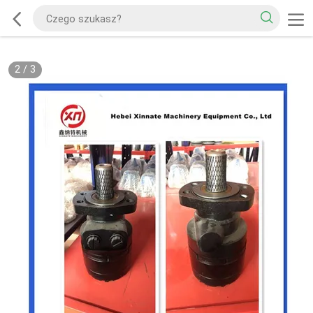
2
/
3