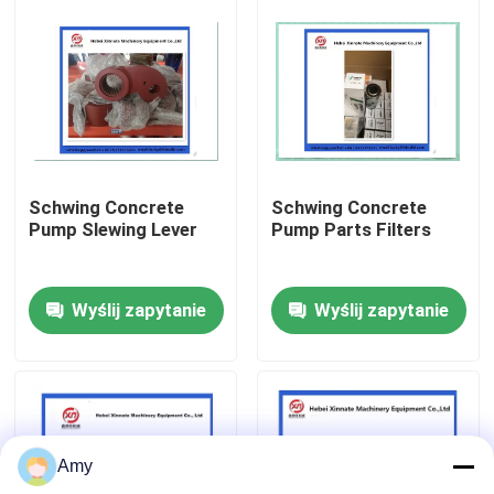
O nas
Wycieczka po fabryce
Kontrola jakości
Schwing Concrete
Schwing Concrete
Pump Slewing Lever
Pump Parts Filters
Skontaktuj się z nami
Wyślij zapytanie
Wyślij zapytanie
Poprosić o wycenę
CZĘŚCI DO POMP DO BETONU PUTZMEISTER
Amy
Części pomp betonowych Schwing