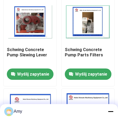
O nas
Wycieczka po fabryce
Kontrola jakości
Schwing Concrete
Schwing Concrete
Pump Slewing Lever
Pump Parts Filters
Skontaktuj się z nami
Wyślij zapytanie
Wyślij zapytanie
Poprosić o wycenę
CZĘŚCI DO POMP DO BETONU PUTZMEISTER
Amy
Części pomp betonowych Schwing