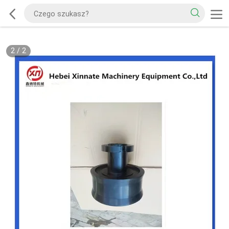
2
/
2