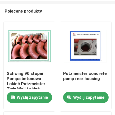
Polecane produkty
Schwing 90 stopni
Putzmeister concrete
Pompa betonowa
pump rear housing
Dom
Łokieć Putzmeister
Twin Wall Łokieć
10010479
Wyślij zapytanie
Wyślij zapytanie
Produkty
Filmy