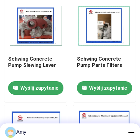
O nas
Wycieczka po fabryce
Kontrola jakości
Schwing Concrete
Schwing Concrete
Pump Slewing Lever
Pump Parts Filters
Skontaktuj się z nami
Wyślij zapytanie
Wyślij zapytanie
Poprosić o wycenę
CZĘŚCI DO POMP DO BETONU PUTZMEISTER
Amy
Części pomp betonowych Schwing