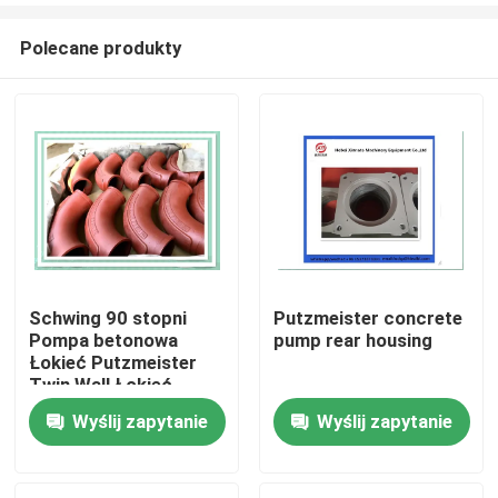
Polecane produkty
Schwing 90 stopni
Putzmeister concrete
Pompa betonowa
pump rear housing
Dom
Łokieć Putzmeister
Twin Wall Łokieć
10010479
Wyślij zapytanie
Wyślij zapytanie
Produkty
Filmy