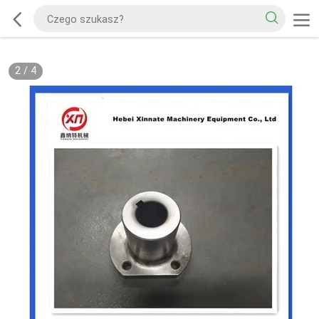
2
/
4