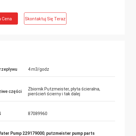
a Cena
Skontaktuj Się Teraz
przepływu
4 m3/godz
Zbiornik Putzmeister, płyta ścieralna,
iwe części
pierścień ścierny i tak dalej
S
87089960
Water Pump 229179000
,
putzmeister pump parts