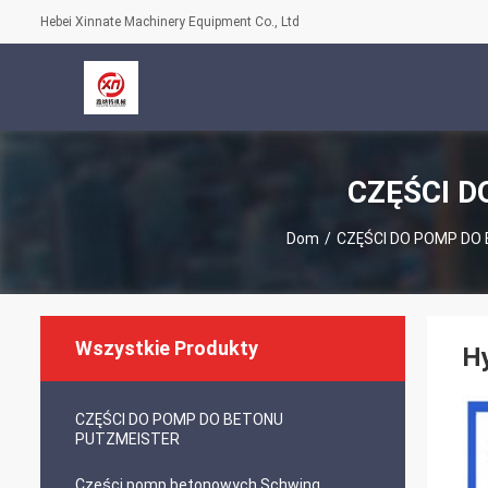
Hebei Xinnate Machinery Equipment Co., Ltd
CZĘŚCI D
Dom
/
CZĘŚCI DO POMP DO
Wszystkie Produkty
H
CZĘŚCI DO POMP DO BETONU
PUTZMEISTER
Części pomp betonowych Schwing