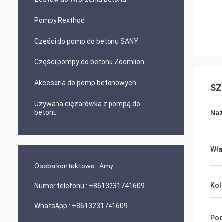
Pompy Rexthod
Części do pomp do betonu SANY
Części pompy do betonu Zoomlion
Akcesoria do pomp betonowych
SZ
Używana ciężarówka z pompą do
betonu
Naz
Wł
Osoba kontaktowa :
Amy
Kol
Numer telefonu :
+8613231741609
WhatsApp :
+8613231741609
Pod