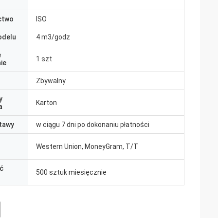
ctwo
ISO
odelu
4 m3/godz
e
1 szt
ie
Zbywalny
y
Karton
a
tawy
w ciągu 7 dni po dokonaniu płatności
Western Union, MoneyGram, T/T
ć
500 sztuk miesięcznie