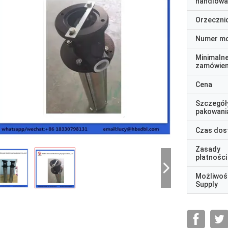
handlowa
Orzeczni
Numer m
Minimaln
zamówien
Cena
Szczegół
pakowani
Czas dos
Zasady
płatności
Możliwoś
Supply