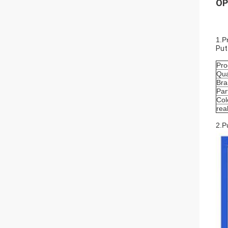
OP
1.P
Put
Pro
Qua
Bra
Par
Col
rea
2.P