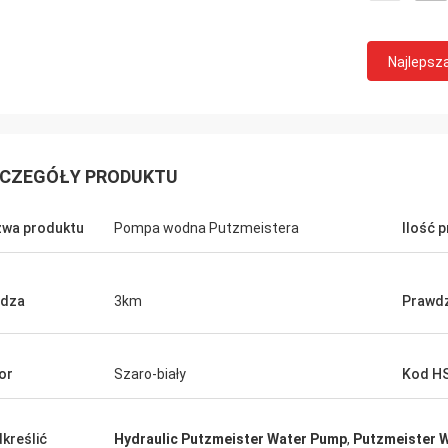
Najlepsz
CZEGÓŁY PRODUKTU
wa produktu
Pompa wodna Putzmeistera
Ilość 
adza
3km
Prawdz
or
Szaro-biały
Kod H
kreślić
Hydraulic Putzmeister Water Pump
,
Putzmeister 