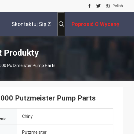
Polish
Skontaktuj Się Z
Poprosić O Wycenę
Nami
 Produkty
000 Putzmeister Pump Parts
9000 Putzmeister Pump Parts
Chiny
nia
Putzmeister