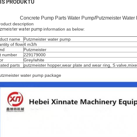
IS PRODUKTU
Concrete Pump Parts Water Pump/Putzmeister Water
roduct description
zmeister water pump i
nformation as below:
duct name
Putzmeister water pump
ntity of flow
4 m3/h
nd
Putzmeister
t number
229179000
or
Grey/white
lated parts
putzmeister hopper,wear plate and wear ring, S valve,mixer
utzmeister water pump package