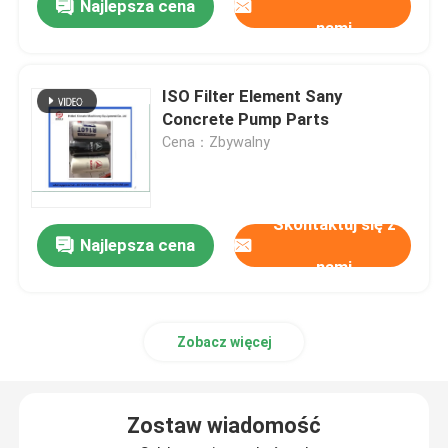
Najlepsza cena
nami
ISO Filter Element Sany
Concrete Pump Parts
Cena：Zbywalny
Skontaktuj się z
Najlepsza cena
nami
Zobacz więcej
Zostaw wiadomość