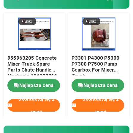
Części zamienne do samochodów do mieszania beto
Części zamienne zakładów dozujących
Rura pompy do betonu
955963205 Concrete
P3301 P4300 P5300
Mixer Truck Spare
P7300 P7500 Pump
Parts Chute Handle
Gearbox For Mixer
Pompa betonowa łokieć
Mechanic 704223016
Truck
Najlepsza cena
Najlepsza cena
węże gumowe z pompy betonowej
Skontaktuj się z
Skontaktuj się z
Połączenie zacisków pompy betonowej
nami
nami
Kołnierz pompy do betonu