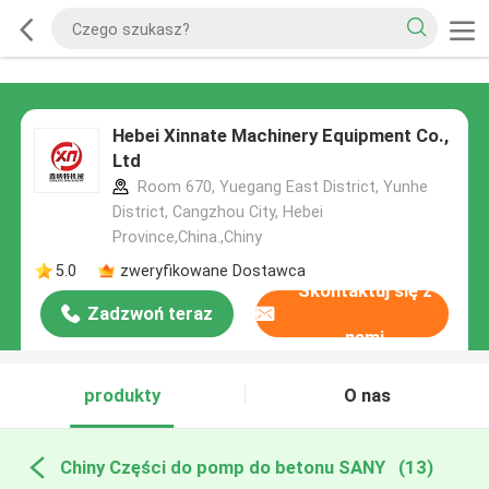
Hebei Xinnate Machinery Equipment Co.,
Ltd
Room 670, Yuegang East District, Yunhe
District, Cangzhou City, Hebei
Province,China.,Chiny
5.0
zweryfikowane Dostawca
Skontaktuj się z
Zadzwoń teraz
nami
produkty
O nas
Chiny Części do pomp do betonu SANY
(13)