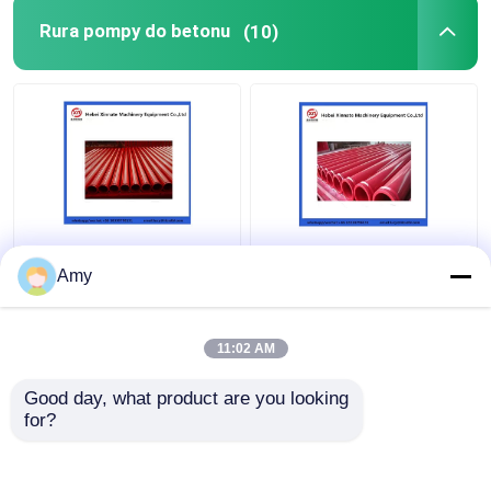
Rura pompy do betonu
(10)
Amy
11:02 AM
Najlepsza cena
Najlepsza cena
Good day, what product are you looking 
Skontaktuj się z
Skontaktuj się z
for?
nami
nami