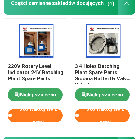
Części zamienne zakładów dozujących
(4)
Kulka do czyszczenia pompy do betonu
Zestaw do tworzenia betonu
Pompy Rexthod
220V Rotary Level
3 4 Holes Batching
Indicator 24V Batching
Plant Spare Parts
Części do pomp do betonu SANY
Plant Spare Parts
Sicoma Butterfly Valve
Cylinder
Electropneumatic
Części pompy do betonu Zoomlion
Najlepsza cena
Najlepsza cena
Actuator Cylinder
Skontaktuj się z
Skontaktuj się z
Akcesoria do pomp betonowych
nami
nami
Używana ciężarówka z pompą do betonu