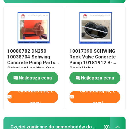
O nas
Wycieczka po fabryce
10080782 DN250
10017390 SCHWING
Kontrola jakości
10038704 Schwing
Rock Valve Concrete
Concrete Pump Parts
Pump 10181912 B-
Schwing Locking Cap
Rock Valve
Skontaktuj się z nami
220/180/10059467
Najlepsza cena
Najlepsza cena
210/180
Poprosić o wycenę
Skontaktuj się z
Skontaktuj się z
nami
nami
CZĘŚCI DO POMP DO BETONU PUTZMEISTER
Części pomp betonowych Schwing
Części zamienne do samochodów do mieszania betonu
(8)