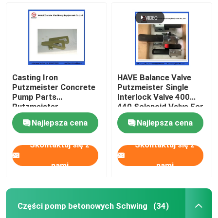
Casting Iron
HAVE Balance Valve
Putzmeister Concrete
Putzmeister Single
Pump Parts
Interlock Valve 400
Putzmeister
440 Solenoid Valve For
Agitatoring Paddles
Concrete Pump
Najlepsza cena
Najlepsza cena
Skontaktuj się z
Skontaktuj się z
Dom
nami
nami
Produkty
Części pomp betonowych Schwing
(34)
Filmy