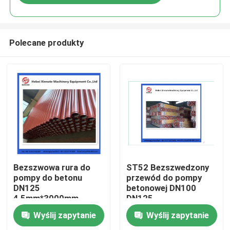
Polecane produkty
Dom
Bezszwowa rura do
ST52 Bezszwedzony
pompy do betonu
przewód do pompy
DN125
betonowej DN100
Produkty
4,5mm*3000mm
DN125
Wyślij zapytanie
Wyślij zapytanie
Filmy