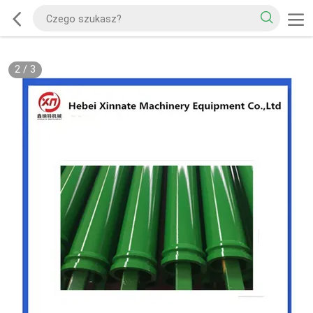
2
/
3