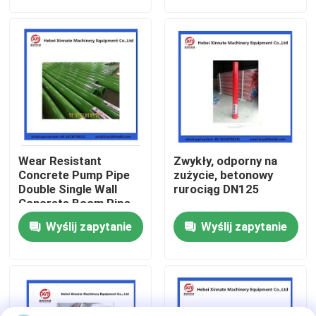
O nas
Wycieczka po fabryce
Kontrola jakości
Wear Resistant
Zwykły, odporny na
Skontaktuj się z nami
Concrete Pump Pipe
zużycie, betonowy
Double Single Wall
rurociąg DN125
Concrete Boom Pipe
Poprosić o wycenę
Wyślij zapytanie
Wyślij zapytanie
CZĘŚCI DO POMP DO BETONU PUTZMEISTER
Części pomp betonowych Schwing