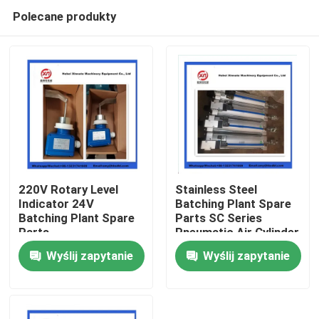
Polecane produkty
220V Rotary Level
Stainless Steel
Indicator 24V
Batching Plant Spare
Batching Plant Spare
Parts SC Series
Dom
Parts
Pneumatic Air Cylinder
With Single Ear
Wyślij zapytanie
Wyślij zapytanie
Produkty
Filmy