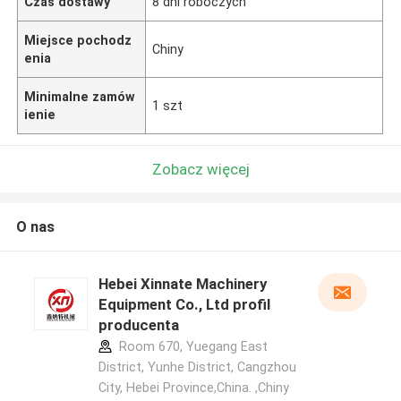
Czas dostawy
8 dni roboczych
Miejsce pochodz
Chiny
enia
Minimalne zamów
1 szt
ienie
Zobacz więcej
O nas
Hebei Xinnate Machinery
Equipment Co., Ltd profil
producenta
Room 670, Yuegang East
District, Yunhe District, Cangzhou
City, Hebei Province,China. ,Chiny