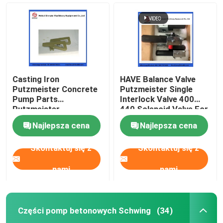
Casting Iron
HAVE Balance Valve
Putzmeister Concrete
Putzmeister Single
Pump Parts
Interlock Valve 400
Putzmeister
440 Solenoid Valve For
Agitatoring Paddles
Concrete Pump
Najlepsza cena
Najlepsza cena
Skontaktuj się z
Skontaktuj się z
Dom
nami
nami
Produkty
Części pomp betonowych Schwing
(34)
Filmy