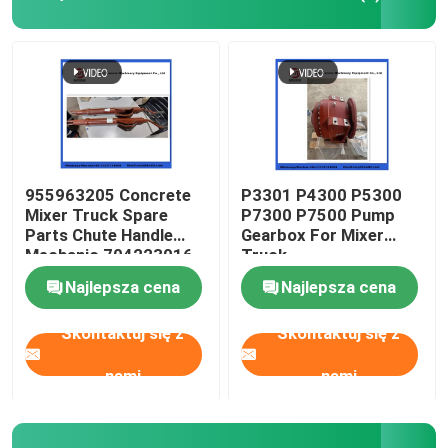
Części zamienne do samochodów do mieszania beto
Części zamienne zakładów dozujących
Rura pompy do betonu
955963205 Concrete
P3301 P4300 P5300
Mixer Truck Spare
P7300 P7500 Pump
Parts Chute Handle
Gearbox For Mixer
Pompa betonowa łokieć
Mechanic 704223016
Truck
Najlepsza cena
Najlepsza cena
węże gumowe z pompy betonowej
Skontaktuj się z
Skontaktuj się z
Połączenie zacisków pompy betonowej
nami
nami
Kołnierz pompy do betonu