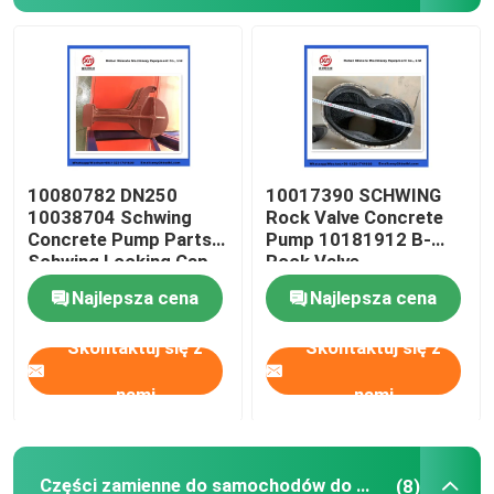
O nas
Wycieczka po fabryce
10080782 DN250
10017390 SCHWING
Kontrola jakości
10038704 Schwing
Rock Valve Concrete
Concrete Pump Parts
Pump 10181912 B-
Schwing Locking Cap
Rock Valve
Skontaktuj się z nami
220/180/10059467
Najlepsza cena
Najlepsza cena
210/180
Poprosić o wycenę
Skontaktuj się z
Skontaktuj się z
nami
nami
CZĘŚCI DO POMP DO BETONU PUTZMEISTER
Części pomp betonowych Schwing
Części zamienne do samochodów do mieszania betonu
(8)