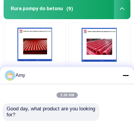
Rura pompy do betonu
(9)
Amy
3:30 AM
Najlepsza cena
Najlepsza cena
Good day, what product are you looking 
Skontaktuj się z
Skontaktuj się z
for?
nami
nami