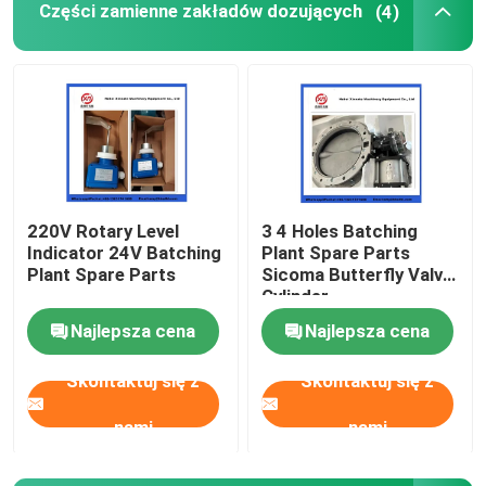
Części zamienne zakładów dozujących
(4)
Kulka do czyszczenia pompy do betonu
Zestaw do tworzenia betonu
Pompy Rexthod
220V Rotary Level
3 4 Holes Batching
Indicator 24V Batching
Plant Spare Parts
Części do pomp do betonu SANY
Plant Spare Parts
Sicoma Butterfly Valve
Cylinder
Electropneumatic
Części pompy do betonu Zoomlion
Najlepsza cena
Najlepsza cena
Actuator Cylinder
Skontaktuj się z
Skontaktuj się z
Akcesoria do pomp betonowych
nami
nami
Używana ciężarówka z pompą do betonu