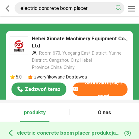
Hebei Xinnate Machinery Equipment Co.,
Ltd
Room 670, Yuegang East District, Yunhe
District, Cangzhou City, Hebei
Province,China.,Chiny
5.0
zweryfikowane Dostawca
Skontaktuj się z
Zadzwoń teraz
nami
produkty
O nas
electric concrete boom placer produkcja online
(3)