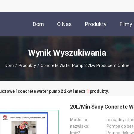
Dom
O Nas
Produkty
Filmy
Wynik Wyszukiwania
Dom
/
Produkty
/
Concrete Water Pump 2 2kw Producent Online
luczowe [ concrete water pump 2 2kw ] mecz
1
produkty.
20L/Min Sany Concrete W
Model nr:
rozsądny sta
nazwisko:
Pompa do bet
Imię2:
Pompa tłokow