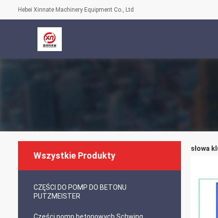
Hebei Xinnate Machinery Equipment Co., Ltd
słowa k
Wszystkie Produkty
CZĘŚCI DO POMP DO BETONU
PUTZMEISTER
Części pomp betonowych Schwing