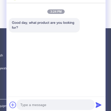
3:24 PM
Good day, what product are you looking 
for?
Produkty
CZĘŚCI DO POMP DO BETONU PUTZMEIS
ch
Części pomp betonowych Schwing
Części zamienne do samochodów do miesz
rywatności
Wszystkie kategorie
ment Co., Ltd. All Rights Reserved.