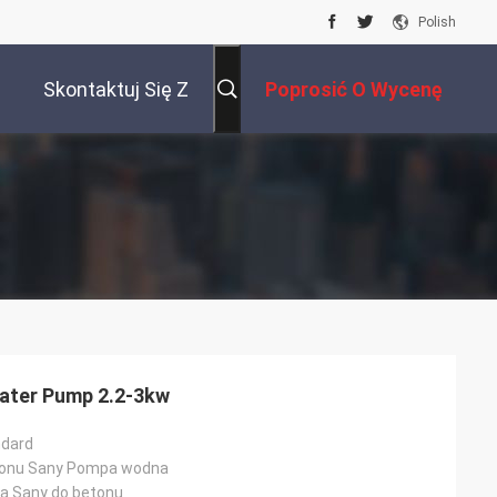
Polish
Skontaktuj Się Z
Poprosić O Wycenę
Nami
ater Pump 2.2-3kw
ndard
onu Sany Pompa wodna
a Sany do betonu