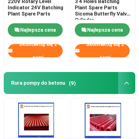
220V Rotary Level
3 4 Holes Batching
Indicator 24V Batching
Plant Spare Parts
Plant Spare Parts
Sicoma Butterfly Valve
Cylinder
Electropneumatic
Najlepsza cena
Najlepsza cena
Actuator Cylinder
Skontaktuj się z
Skontaktuj się z
nami
nami
Rura pompy do betonu
(9)