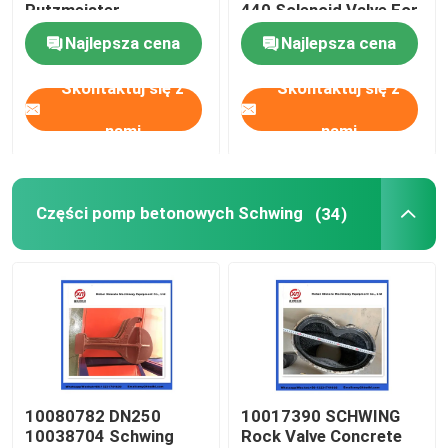
Putzmeister
440 Solenoid Valve For
Agitatoring Paddles
Concrete Pump
Najlepsza cena
Najlepsza cena
O nas
Skontaktuj się z
Skontaktuj się z
Wycieczka po fabryce
nami
nami
Kontrola jakości
Części pomp betonowych Schwing
(34)
Skontaktuj się z nami
Poprosić o wycenę
CZĘŚCI DO POMP DO BETONU PUTZMEISTER
10080782 DN250
10017390 SCHWING
10038704 Schwing
Rock Valve Concrete
Części pomp betonowych Schwing