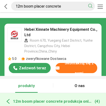
Hebei Xinnate Machinery Equipment Co.,
Ltd
Room 670, Yuegang East District, Yunhe
District, Cangzhou City, Hebei
Province,China.,Chiny
5.0
zweryfikowane Dostawca
Skontaktuj się z
Zadzwoń teraz
nami
produkty
O nas
12m boom placer concrete produkcja online
(4)